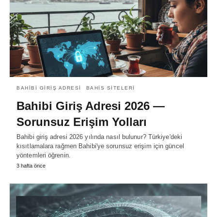
BAHIBI GIRIŞ ADRESI
BAHIS SITELERI
Bahibi Giriş Adresi 2026 —
Sorunsuz Erişim Yolları
Bahibi giriş adresi 2026 yılında nasıl bulunur? Türkiye'deki
kısıtlamalara rağmen Bahibi'ye sorunsuz erişim için güncel
yöntemleri öğrenin.
3 hafta önce