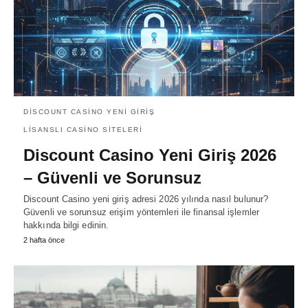
DISCOUNT CASINO YENI GIRIŞ
LISANSLI CASINO SITELERI
Discount Casino Yeni Giriş 2026
– Güvenli ve Sorunsuz
Discount Casino yeni giriş adresi 2026 yılında nasıl bulunur?
Güvenli ve sorunsuz erişim yöntemleri ile finansal işlemler
hakkında bilgi edinin.
2 hafta önce