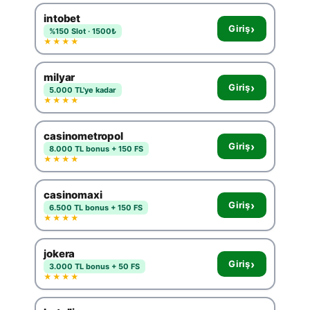
intobet
›
Giriş
%150 Slot · 1500₺
★★★★
milyar
›
Giriş
5.000 TL'ye kadar
★★★★
casinometropol
›
Giriş
8.000 TL bonus + 150 FS
★★★★
casinomaxi
›
Giriş
6.500 TL bonus + 150 FS
★★★★
jokera
›
Giriş
3.000 TL bonus + 50 FS
★★★★