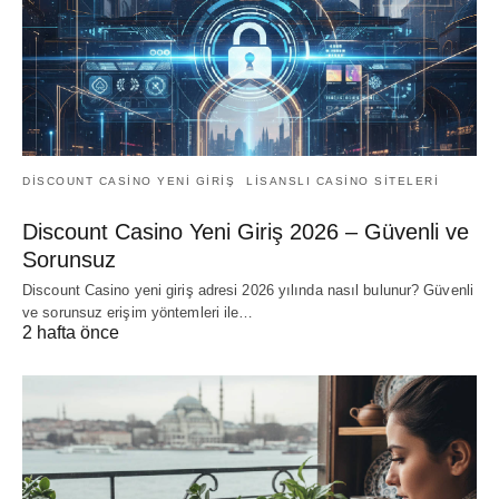
DISCOUNT CASINO YENI GIRIŞ
LISANSLI CASINO SITELERI
Discount Casino Yeni Giriş 2026 – Güvenli ve
Sorunsuz
Discount Casino yeni giriş adresi 2026 yılında nasıl bulunur? Güvenli
ve sorunsuz erişim yöntemleri ile…
2 hafta önce