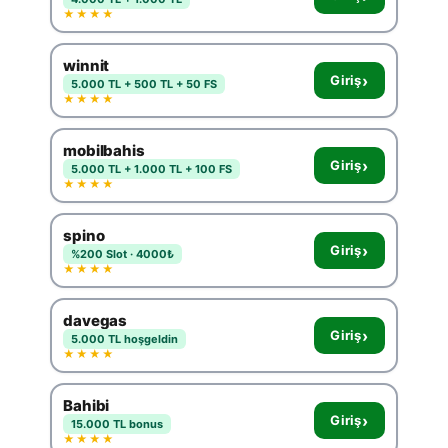
★★★★
winnit
›
Giriş
5.000 TL + 500 TL + 50 FS
★★★★
mobilbahis
›
Giriş
5.000 TL + 1.000 TL + 100 FS
★★★★
spino
›
Giriş
%200 Slot · 4000₺
★★★★
davegas
›
Giriş
5.000 TL hoşgeldin
★★★★
Bahibi
›
Giriş
15.000 TL bonus
★★★★