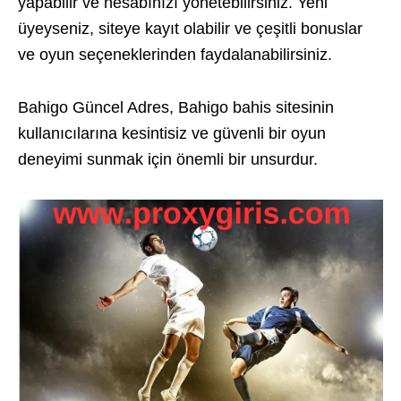
yapabilir ve hesabınızı yönetebilirsiniz. Yeni
üyeyseniz, siteye kayıt olabilir ve çeşitli bonuslar
ve oyun seçeneklerinden faydalanabilirsiniz.
Bahigo Güncel Adres, Bahigo bahis sitesinin
kullanıcılarına kesintisiz ve güvenli bir oyun
deneyimi sunmak için önemli bir unsurdur.