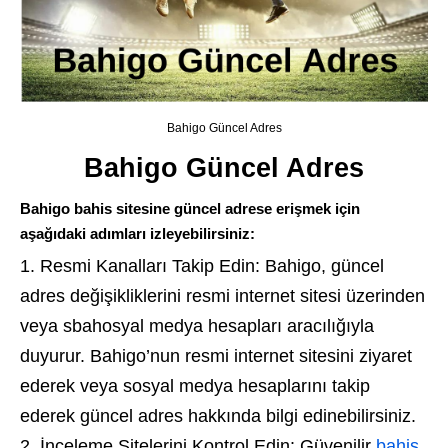
Bahigo Güncel Adres
Bahigo Güncel Adres
Bahigo bahis sitesine güncel adrese erişmek için
aşağıdaki adımları izleyebilirsiniz:
Resmi Kanalları Takip Edin: Bahigo, güncel
adres değişikliklerini resmi internet sitesi üzerinden
veya sbahosyal medya hesapları aracılığıyla
duyurur. Bahigo’nun resmi internet sitesini ziyaret
ederek veya sosyal medya hesaplarını takip
ederek güncel adres hakkında bilgi edinebilirsiniz.
İnceleme Sitelerini Kontrol Edin: Güvenilir
bahis