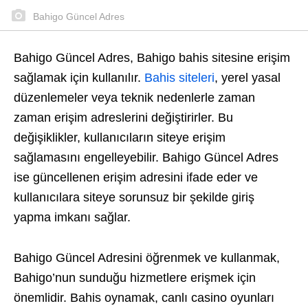
Bahigo Güncel Adres
Bahigo Güncel Adres, Bahigo bahis sitesine erişim
sağlamak için kullanılır.
Bahis siteleri
, yerel yasal
düzenlemeler veya teknik nedenlerle zaman
zaman erişim adreslerini değiştirirler. Bu
değişiklikler, kullanıcıların siteye erişim
sağlamasını engelleyebilir. Bahigo Güncel Adres
ise güncellenen erişim adresini ifade eder ve
kullanıcılara siteye sorunsuz bir şekilde giriş
yapma imkanı sağlar.
Bahigo Güncel Adresini öğrenmek ve kullanmak,
Bahigo’nun sunduğu hizmetlere erişmek için
önemlidir. Bahis oynamak, canlı casino oyunları