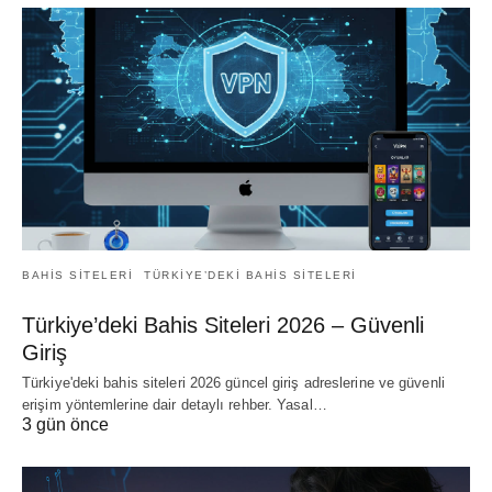
BAHIS SITELERI
TÜRKIYE’DEKI BAHIS SITELERI
Türkiye’deki Bahis Siteleri 2026 – Güvenli
Giriş
Türkiye'deki bahis siteleri 2026 güncel giriş adreslerine ve güvenli
erişim yöntemlerine dair detaylı rehber. Yasal…
3 gün önce