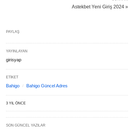
Astekbet Yeni Giriş 2024 »
PAYLAŞ
YAYINLAYAN
girisyap
ETIKET
Bahigo
Bahigo Güncel Adres
3 YIL ÖNCE
SON GÜNCEL YAZILAR