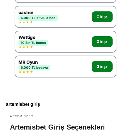
casher
›
Giriş
5.000 TL + %100 iade
★★★★
Wettigo
›
Giriş
10 Bin TL bonus
★★★★
MR Oyun
›
Giriş
6.000 TL bedava
★★★★
artemisbet giriş
ARTEMISBET
Artemisbet Giriş Seçenekleri