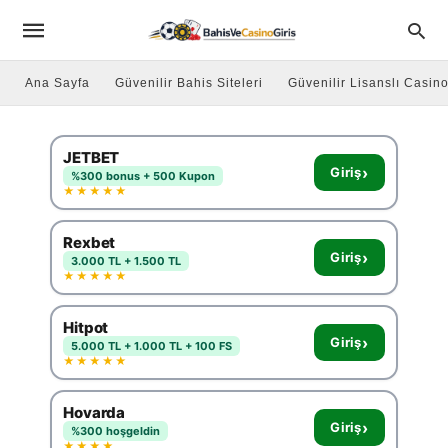
Ana Sayfa
Güvenilir Bahis Siteleri
Güvenilir Lisanslı Casino
JETBET
›
Giriş
%300 bonus + 500 Kupon
★★★★★
Rexbet
›
Giriş
3.000 TL + 1.500 TL
★★★★★
Hitpot
›
Giriş
5.000 TL + 1.000 TL + 100 FS
★★★★★
Hovarda
›
Giriş
%300 hoşgeldin
★★★★