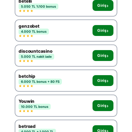
betelli
›
Giriş
5.050 TL %100 bonus
★★★★
genzobet
›
Giriş
4.000 TL bonus
★★★★
discountcasino
›
Giriş
5.000 TL nakit iade
★★★★
betchip
›
Giriş
6.000 TL bonus + 80 FS
★★★★
Youwin
›
Giriş
10.000 TL bonus
★★★★
betroad
›
Giriş
4.000 TL + 1.000 TL