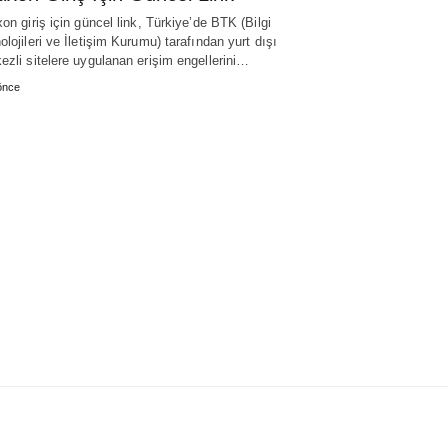
xon giriş için güncel link, Türkiye’de BTK (Bilgi
olojileri ve İletişim Kurumu) tarafından yurt dışı
ezli sitelere uygulanan erişim engellerini…
 önce