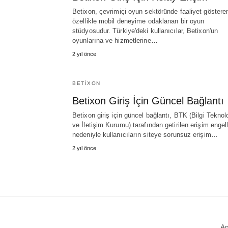
Betixon, çevrimiçi oyun sektöründe faaliyet göstere
özellikle mobil deneyime odaklanan bir oyun
stüdyosudur. Türkiye'deki kullanıcılar, Betixon'un
oyunlarına ve hizmetlerine…
2 yıl önce
BETIXON
Betixon Giriş İçin Güncel Bağlantı
Betixon giriş için güncel bağlantı, BTK (Bilgi Teknoloj
ve İletişim Kurumu) tarafından getirilen erişim engell
nedeniyle kullanıcıların siteye sorunsuz erişim…
2 yıl önce
An