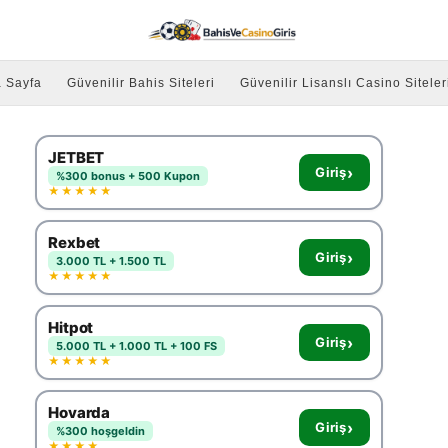
 Sayfa
Güvenilir Bahis Siteleri
Güvenilir Lisanslı Casino Siteler
JETBET
›
Giriş
%300 bonus + 500 Kupon
★★★★★
Rexbet
›
Giriş
3.000 TL + 1.500 TL
★★★★★
Hitpot
›
Giriş
5.000 TL + 1.000 TL + 100 FS
★★★★★
Hovarda
›
Giriş
%300 hoşgeldin
★★★★