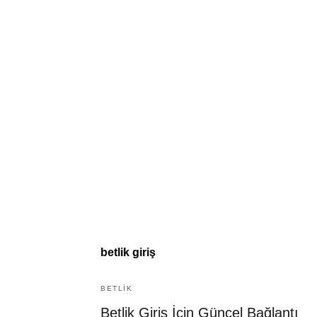
betlik giriş
BETLIK
Betlik Giriş İçin Güncel Bağlantı