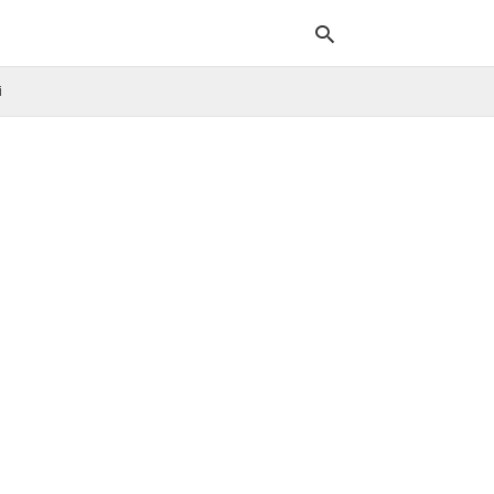
i
Typ
your
sea
que
and
hit
ente