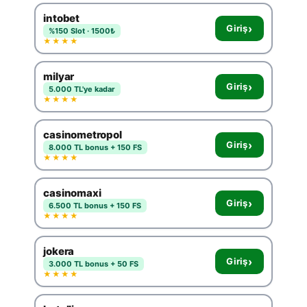
intobet
›
Giriş
%150 Slot · 1500₺
★★★★
milyar
›
Giriş
5.000 TL'ye kadar
★★★★
casinometropol
›
Giriş
8.000 TL bonus + 150 FS
★★★★
casinomaxi
›
Giriş
6.500 TL bonus + 150 FS
★★★★
jokera
›
Giriş
3.000 TL bonus + 50 FS
★★★★