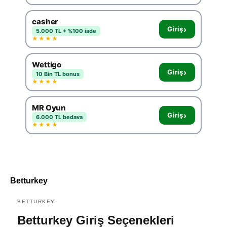
casher
›
Giriş
5.000 TL + %100 iade
★★★★
Wettigo
›
Giriş
10 Bin TL bonus
★★★★
MR Oyun
›
Giriş
6.000 TL bedava
★★★★
Betturkey
BETTURKEY
Betturkey Giriş Seçenekleri