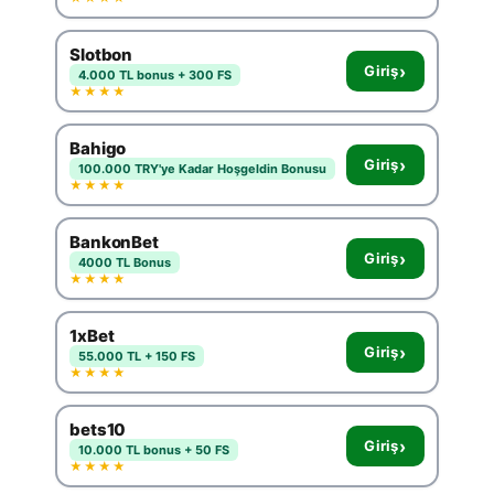
Slotbon
›
Giriş
4.000 TL bonus + 300 FS
★★★★
Bahigo
›
Giriş
100.000 TRY'ye Kadar Hoşgeldin Bonusu
★★★★
BankonBet
›
Giriş
4000 TL Bonus
★★★★
1xBet
›
Giriş
55.000 TL + 150 FS
★★★★
bets10
›
Giriş
10.000 TL bonus + 50 FS
★★★★