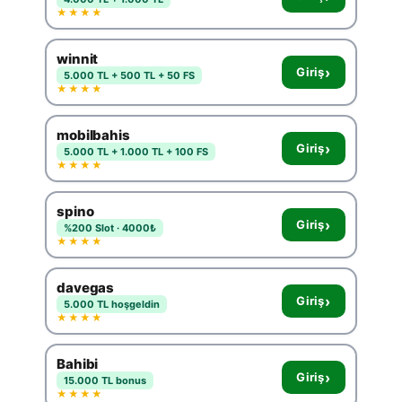
★★★★
winnit
›
Giriş
5.000 TL + 500 TL + 50 FS
★★★★
mobilbahis
›
Giriş
5.000 TL + 1.000 TL + 100 FS
★★★★
spino
›
Giriş
%200 Slot · 4000₺
★★★★
davegas
›
Giriş
5.000 TL hoşgeldin
★★★★
Bahibi
›
Giriş
15.000 TL bonus
★★★★