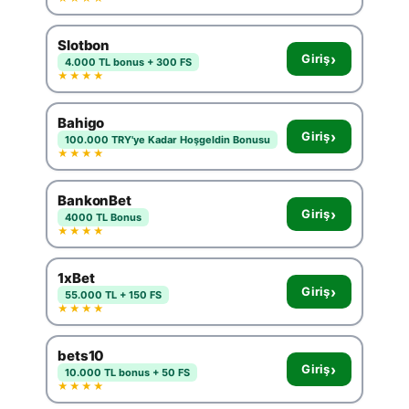
Slotbon
›
Giriş
4.000 TL bonus + 300 FS
★★★★
Bahigo
›
Giriş
100.000 TRY'ye Kadar Hoşgeldin Bonusu
★★★★
BankonBet
›
Giriş
4000 TL Bonus
★★★★
1xBet
›
Giriş
55.000 TL + 150 FS
★★★★
bets10
›
Giriş
10.000 TL bonus + 50 FS
★★★★