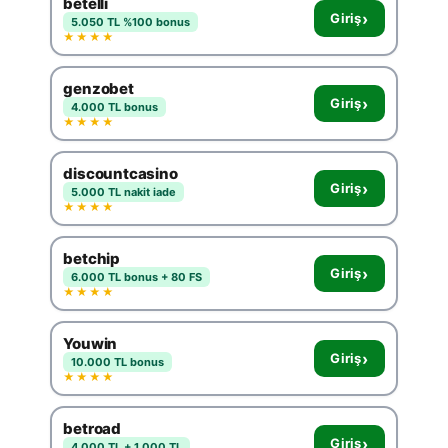
betelli
›
Giriş
5.050 TL %100 bonus
★★★★
genzobet
›
Giriş
4.000 TL bonus
★★★★
discountcasino
›
Giriş
5.000 TL nakit iade
★★★★
betchip
›
Giriş
6.000 TL bonus + 80 FS
★★★★
Youwin
›
Giriş
10.000 TL bonus
★★★★
betroad
›
Giriş
4.000 TL + 1.000 TL