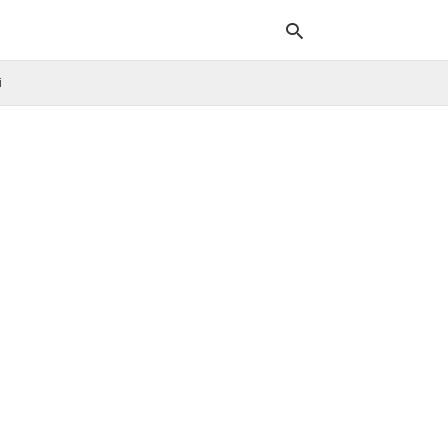
i
Typ
your
sea
que
and
hit
ente