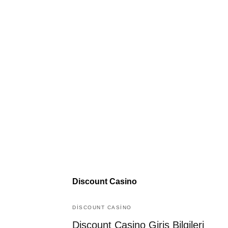
Discount Casino
DISCOUNT CASINO
Discount Casino Giriş Bilgileri