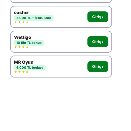
casher
›
Giriş
5.000 TL + %100 iade
★★★★
Wettigo
›
Giriş
10 Bin TL bonus
★★★★
MR Oyun
›
Giriş
6.000 TL bedava
★★★★