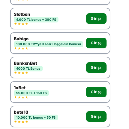
Slotbon
›
Giriş
4.000 TL bonus + 300 FS
★★★★
Bahigo
›
Giriş
100.000 TRY'ye Kadar Hoşgeldin Bonusu
★★★★
BankonBet
›
Giriş
4000 TL Bonus
★★★★
1xBet
›
Giriş
55.000 TL + 150 FS
★★★★
bets10
›
Giriş
10.000 TL bonus + 50 FS
★★★★