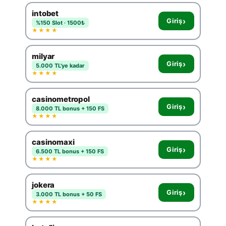
intobet
›
Giriş
%150 Slot · 1500₺
★★★★
milyar
›
Giriş
5.000 TL'ye kadar
★★★★
casinometropol
›
Giriş
8.000 TL bonus + 150 FS
★★★★
casinomaxi
›
Giriş
6.500 TL bonus + 150 FS
★★★★
jokera
›
Giriş
3.000 TL bonus + 50 FS
★★★★