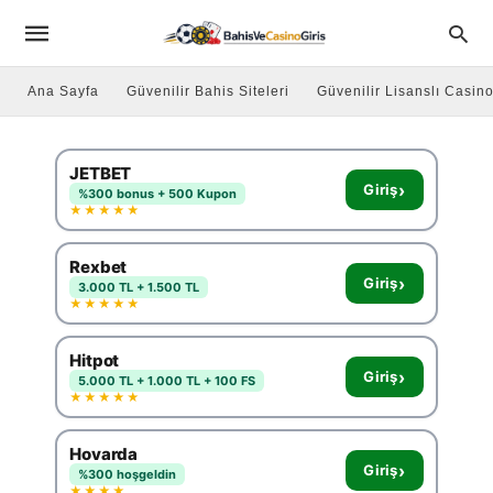
Ana Sayfa
Güvenilir Bahis Siteleri
Güvenilir Lisanslı Casino
JETBET
›
Giriş
%300 bonus + 500 Kupon
★★★★★
Rexbet
›
Giriş
3.000 TL + 1.500 TL
★★★★★
Hitpot
›
Giriş
5.000 TL + 1.000 TL + 100 FS
★★★★★
Hovarda
›
Giriş
%300 hoşgeldin
★★★★