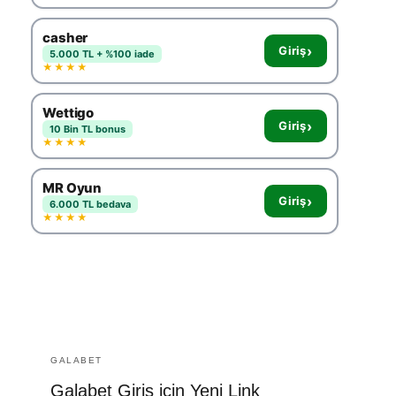
casher
›
Giriş
5.000 TL + %100 iade
★★★★
Wettigo
›
Giriş
10 Bin TL bonus
★★★★
MR Oyun
›
Giriş
6.000 TL bedava
★★★★
GALABET
Galabet Giriş için Yeni Link