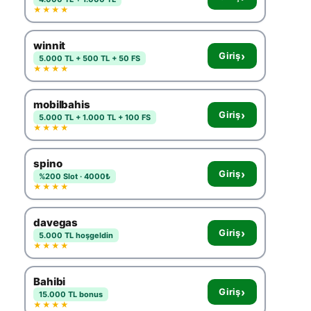
★★★★
winnit
›
Giriş
5.000 TL + 500 TL + 50 FS
★★★★
mobilbahis
›
Giriş
5.000 TL + 1.000 TL + 100 FS
★★★★
spino
›
Giriş
%200 Slot · 4000₺
★★★★
davegas
›
Giriş
5.000 TL hoşgeldin
★★★★
Bahibi
›
Giriş
15.000 TL bonus
★★★★