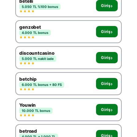
betelli
›
Giriş
5.050 TL %100 bonus
★★★★
genzobet
›
Giriş
4.000 TL bonus
★★★★
discountcasino
›
Giriş
5.000 TL nakit iade
★★★★
betchip
›
Giriş
6.000 TL bonus + 80 FS
★★★★
Youwin
›
Giriş
10.000 TL bonus
★★★★
betroad
›
Giriş
4.000 TL + 1.000 TL