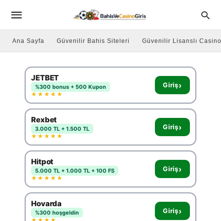
Ana Sayfa
Güvenilir Bahis Siteleri
Güvenilir Lisanslı Casino
JETBET
›
Giriş
%300 bonus + 500 Kupon
★★★★★
Rexbet
›
Giriş
3.000 TL + 1.500 TL
★★★★★
Hitpot
›
Giriş
5.000 TL + 1.000 TL + 100 FS
★★★★★
Hovarda
›
Giriş
%300 hoşgeldin
★★★★