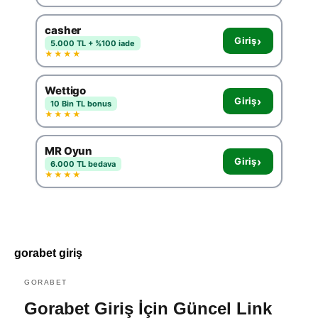
casher
›
Giriş
5.000 TL + %100 iade
★★★★
Wettigo
›
Giriş
10 Bin TL bonus
★★★★
MR Oyun
›
Giriş
6.000 TL bedava
★★★★
gorabet giriş
GORABET
Gorabet Giriş İçin Güncel Link