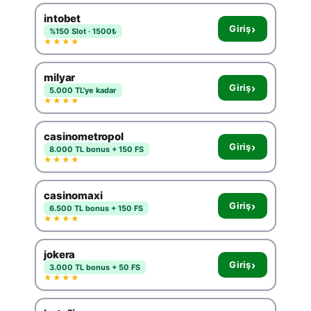
intobet
›
Giriş
%150 Slot · 1500₺
★★★★
milyar
›
Giriş
5.000 TL'ye kadar
★★★★
casinometropol
›
Giriş
8.000 TL bonus + 150 FS
★★★★
casinomaxi
›
Giriş
6.500 TL bonus + 150 FS
★★★★
jokera
›
Giriş
3.000 TL bonus + 50 FS
★★★★