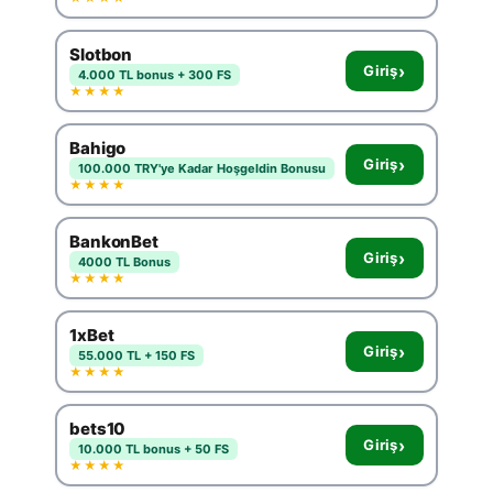
Slotbon
›
Giriş
4.000 TL bonus + 300 FS
★★★★
Bahigo
›
Giriş
100.000 TRY'ye Kadar Hoşgeldin Bonusu
★★★★
BankonBet
›
Giriş
4000 TL Bonus
★★★★
1xBet
›
Giriş
55.000 TL + 150 FS
★★★★
bets10
›
Giriş
10.000 TL bonus + 50 FS
★★★★