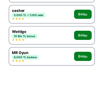
casher
›
Giriş
5.000 TL + %100 iade
★★★★
Wettigo
›
Giriş
10 Bin TL bonus
★★★★
MR Oyun
›
Giriş
6.000 TL bedava
★★★★