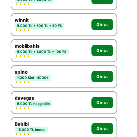
★★★★
winnit
›
Giriş
5.000 TL + 500 TL + 50 FS
★★★★
mobilbahis
›
Giriş
5.000 TL + 1.000 TL + 100 FS
★★★★
spino
›
Giriş
%200 Slot · 4000₺
★★★★
davegas
›
Giriş
5.000 TL hoşgeldin
★★★★
Bahibi
›
Giriş
15.000 TL bonus
★★★★