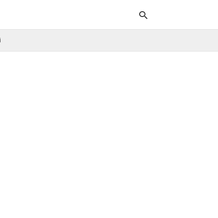
i
Typ
your
sea
que
and
hit
ente