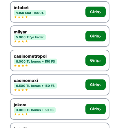
intobet
›
Giriş
%150 Slot · 1500₺
★★★★
milyar
›
Giriş
5.000 TL'ye kadar
★★★★
casinometropol
›
Giriş
8.000 TL bonus + 150 FS
★★★★
casinomaxi
›
Giriş
6.500 TL bonus + 150 FS
★★★★
jokera
›
Giriş
3.000 TL bonus + 50 FS
★★★★