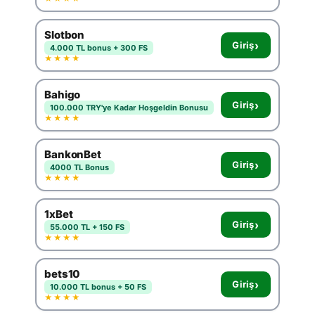
Slotbon
›
Giriş
4.000 TL bonus + 300 FS
★★★★
Bahigo
›
Giriş
100.000 TRY'ye Kadar Hoşgeldin Bonusu
★★★★
BankonBet
›
Giriş
4000 TL Bonus
★★★★
1xBet
›
Giriş
55.000 TL + 150 FS
★★★★
bets10
›
Giriş
10.000 TL bonus + 50 FS
★★★★