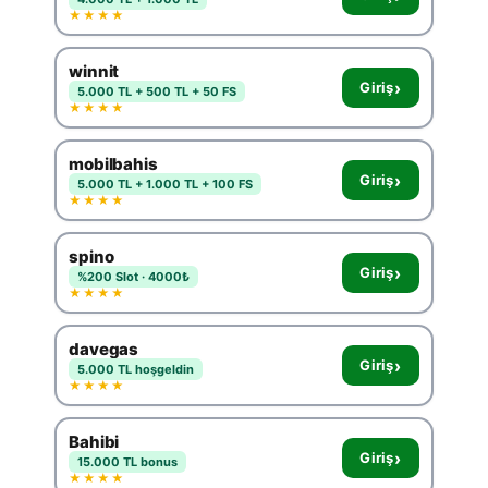
★★★★
winnit
›
Giriş
5.000 TL + 500 TL + 50 FS
★★★★
mobilbahis
›
Giriş
5.000 TL + 1.000 TL + 100 FS
★★★★
spino
›
Giriş
%200 Slot · 4000₺
★★★★
davegas
›
Giriş
5.000 TL hoşgeldin
★★★★
Bahibi
›
Giriş
15.000 TL bonus
★★★★