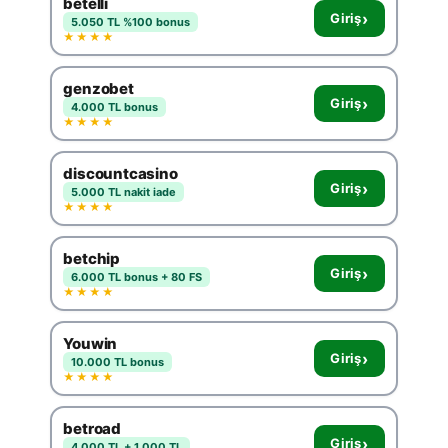
betelli
›
Giriş
5.050 TL %100 bonus
★★★★
genzobet
›
Giriş
4.000 TL bonus
★★★★
discountcasino
›
Giriş
5.000 TL nakit iade
★★★★
betchip
›
Giriş
6.000 TL bonus + 80 FS
★★★★
Youwin
›
Giriş
10.000 TL bonus
★★★★
betroad
›
Giriş
4.000 TL + 1.000 TL