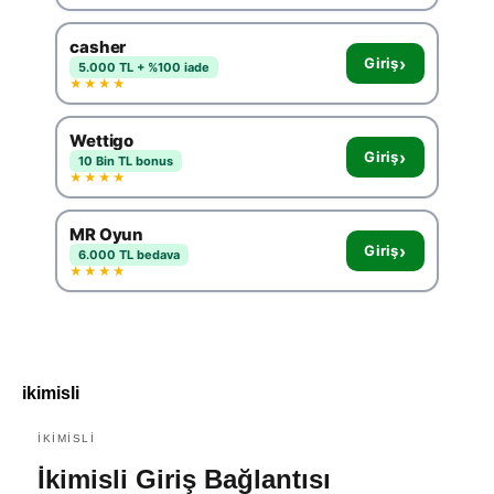
casher
›
Giriş
5.000 TL + %100 iade
★★★★
Wettigo
›
Giriş
10 Bin TL bonus
★★★★
MR Oyun
›
Giriş
6.000 TL bedava
★★★★
ikimisli
IKIMISLI
İkimisli Giriş Bağlantısı