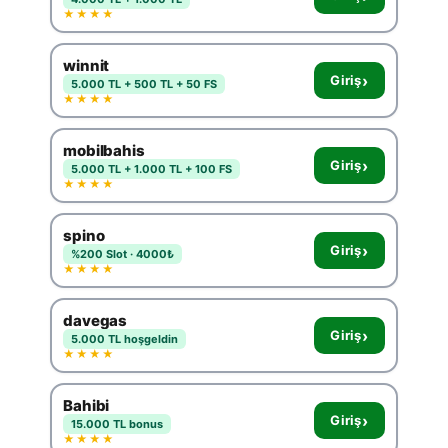
★★★★
winnit
›
Giriş
5.000 TL + 500 TL + 50 FS
★★★★
mobilbahis
›
Giriş
5.000 TL + 1.000 TL + 100 FS
★★★★
spino
›
Giriş
%200 Slot · 4000₺
★★★★
davegas
›
Giriş
5.000 TL hoşgeldin
★★★★
Bahibi
›
Giriş
15.000 TL bonus
★★★★