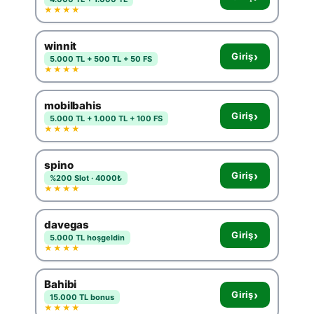
★★★★
winnit
›
Giriş
5.000 TL + 500 TL + 50 FS
★★★★
mobilbahis
›
Giriş
5.000 TL + 1.000 TL + 100 FS
★★★★
spino
›
Giriş
%200 Slot · 4000₺
★★★★
davegas
›
Giriş
5.000 TL hoşgeldin
★★★★
Bahibi
›
Giriş
15.000 TL bonus
★★★★