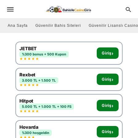
Ana Sayfa
Güvenilir Bahis Siteleri
Güvenilir Lisanslı Casino
JETBET
›
Giriş
%300 bonus + 500 Kupon
★★★★★
Rexbet
›
Giriş
3.000 TL + 1.500 TL
★★★★★
Hitpot
›
Giriş
5.000 TL + 1.000 TL + 100 FS
★★★★★
Hovarda
›
Giriş
%300 hoşgeldin
★★★★