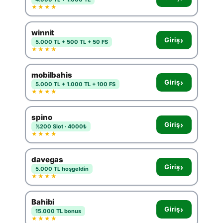
★★★★
winnit
›
Giriş
5.000 TL + 500 TL + 50 FS
★★★★
mobilbahis
›
Giriş
5.000 TL + 1.000 TL + 100 FS
★★★★
spino
›
Giriş
%200 Slot · 4000₺
★★★★
davegas
›
Giriş
5.000 TL hoşgeldin
★★★★
Bahibi
›
Giriş
15.000 TL bonus
★★★★