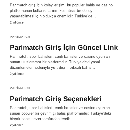
Parimatch giriş için kolay erişim, bu popüler bahis ve casino
platformunun kullanıcılarının kesintisiz bir deneyim
yaşayabilmesi için oldukça önemlidir. Türkiye’de…
2 yıl önce
PARIMATCH
Parimatch Giriş İçin Güncel Link
Parimatch, spor bahisleri, canlı bahisler ve casino oyunları
sunan uluslararası bir platformdur. Türkiye’deki yasal
düzenlemeler nedeniyle yurt dışı merkezli bahis…
2 yıl önce
PARIMATCH
Parimatch Giriş Seçenekleri
Parimatch, spor bahisleri, canlı bahisler ve casino oyunları
sunan popüler bir çevrimiçi bahis platformudur. Türkiye'deki
birçok bahis sever tarafından tercih…
2 yıl önce