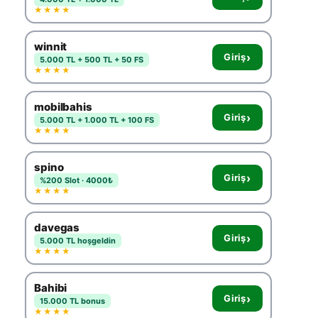
★★★★
winnit
›
Giriş
5.000 TL + 500 TL + 50 FS
★★★★
mobilbahis
›
Giriş
5.000 TL + 1.000 TL + 100 FS
★★★★
spino
›
Giriş
%200 Slot · 4000₺
★★★★
davegas
›
Giriş
5.000 TL hoşgeldin
★★★★
Bahibi
›
Giriş
15.000 TL bonus
★★★★