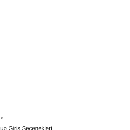
UP
up Giriş Seçenekleri