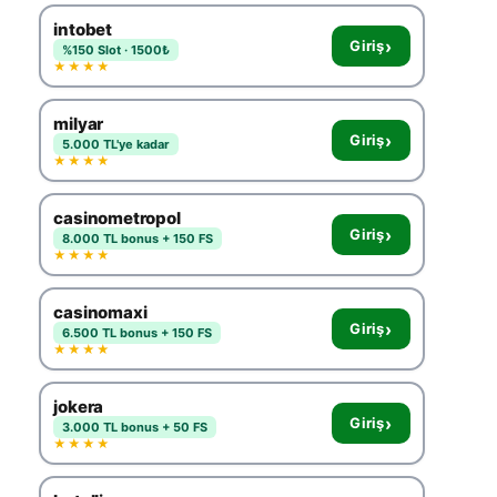
intobet
›
Giriş
%150 Slot · 1500₺
★★★★
milyar
›
Giriş
5.000 TL'ye kadar
★★★★
casinometropol
›
Giriş
8.000 TL bonus + 150 FS
★★★★
casinomaxi
›
Giriş
6.500 TL bonus + 150 FS
★★★★
jokera
›
Giriş
3.000 TL bonus + 50 FS
★★★★