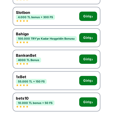
Slotbon
›
Giriş
4.000 TL bonus + 300 FS
★★★★
Bahigo
›
Giriş
100.000 TRY'ye Kadar Hoşgeldin Bonusu
★★★★
BankonBet
›
Giriş
4000 TL Bonus
★★★★
1xBet
›
Giriş
55.000 TL + 150 FS
★★★★
bets10
›
Giriş
10.000 TL bonus + 50 FS
★★★★