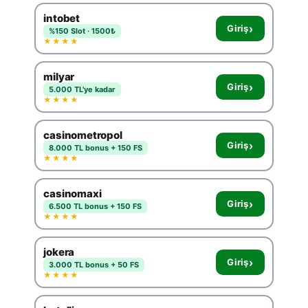
intobet
›
Giriş
%150 Slot · 1500₺
★★★★
milyar
›
Giriş
5.000 TL'ye kadar
★★★★
casinometropol
›
Giriş
8.000 TL bonus + 150 FS
★★★★
casinomaxi
›
Giriş
6.500 TL bonus + 150 FS
★★★★
jokera
›
Giriş
3.000 TL bonus + 50 FS
★★★★