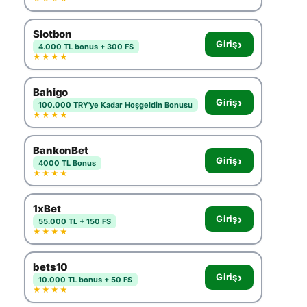
Slotbon
›
Giriş
4.000 TL bonus + 300 FS
★★★★
Bahigo
›
Giriş
100.000 TRY'ye Kadar Hoşgeldin Bonusu
★★★★
BankonBet
›
Giriş
4000 TL Bonus
★★★★
1xBet
›
Giriş
55.000 TL + 150 FS
★★★★
bets10
›
Giriş
10.000 TL bonus + 50 FS
★★★★