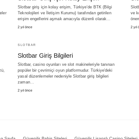
Slotbar giriş için kolay erişim, Türkiye’de BTK (Bilgi
Slotb
eler
Teknolojileri ve İletişim Kurumu) tarafından getirilen
ve k
erişim engellerini aşmak amacıyla düzenli olarak…
önem
2 yıl önce
2 yıl
SLOTBAR
Slotbar Giriş Bilgileri
Slotbar, casino oyunları ve slot makineleriyle tanınan
zü,
popüler bir çevrimiçi oyun platformudur. Türkiye'deki
yasal düzenlemeler nedeniyle Slotbar giriş bilgileri
zaman…
2 yıl önce
a Sayfa
Güvenilir Bahis Siteleri
Güvenilir Lisanslı Casino Siteleri