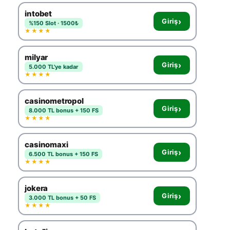
intobet
›
Giriş
%150 Slot · 1500₺
★★★★
milyar
›
Giriş
5.000 TL'ye kadar
★★★★
casinometropol
›
Giriş
8.000 TL bonus + 150 FS
★★★★
casinomaxi
›
Giriş
6.500 TL bonus + 150 FS
★★★★
jokera
›
Giriş
3.000 TL bonus + 50 FS
★★★★