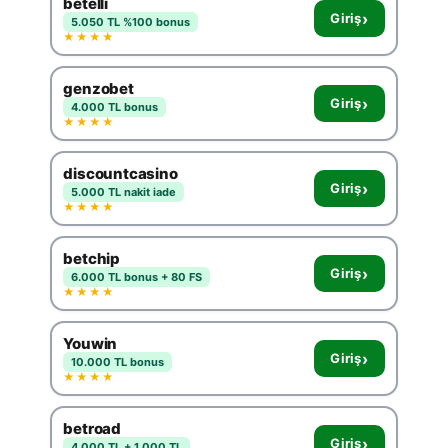
betelli
›
Giriş
5.050 TL %100 bonus
★★★★
genzobet
›
Giriş
4.000 TL bonus
★★★★
discountcasino
›
Giriş
5.000 TL nakit iade
★★★★
betchip
›
Giriş
6.000 TL bonus + 80 FS
★★★★
Youwin
›
Giriş
10.000 TL bonus
★★★★
betroad
›
Giriş
4.000 TL + 1.000 TL