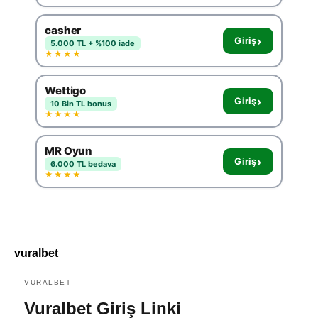
casher
›
Giriş
5.000 TL + %100 iade
★★★★
Wettigo
›
Giriş
10 Bin TL bonus
★★★★
MR Oyun
›
Giriş
6.000 TL bedava
★★★★
vuralbet
VURALBET
Vuralbet Giriş Linki