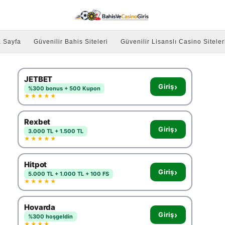
 Sayfa
Güvenilir Bahis Siteleri
Güvenilir Lisanslı Casino Siteler
JETBET
›
Giriş
%300 bonus + 500 Kupon
★★★★★
Rexbet
›
Giriş
3.000 TL + 1.500 TL
★★★★★
Hitpot
›
Giriş
5.000 TL + 1.000 TL + 100 FS
★★★★★
Hovarda
›
Giriş
%300 hoşgeldin
★★★★