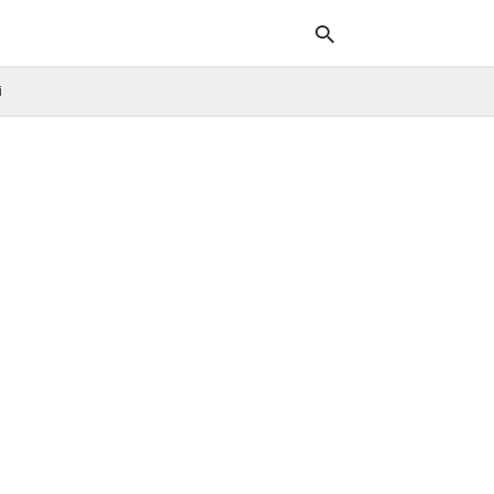
i
Typ
your
sea
que
and
hit
ente