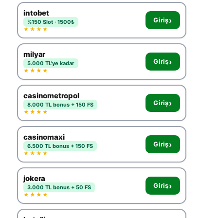
intobet
›
Giriş
%150 Slot · 1500₺
★★★★
milyar
›
Giriş
5.000 TL'ye kadar
★★★★
casinometropol
›
Giriş
8.000 TL bonus + 150 FS
★★★★
casinomaxi
›
Giriş
6.500 TL bonus + 150 FS
★★★★
jokera
›
Giriş
3.000 TL bonus + 50 FS
★★★★