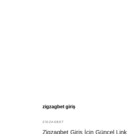
zigzagbet giriş
ZIGZAGBET
Zigzagbet Giriş İçin Güncel Link