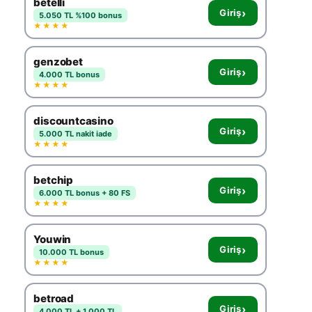
betelli
›
Giriş
5.050 TL %100 bonus
★★★★
genzobet
›
Giriş
4.000 TL bonus
★★★★
discountcasino
›
Giriş
5.000 TL nakit iade
★★★★
betchip
›
Giriş
6.000 TL bonus + 80 FS
★★★★
Youwin
›
Giriş
10.000 TL bonus
★★★★
betroad
›
Giriş
4.000 TL + 1.000 TL