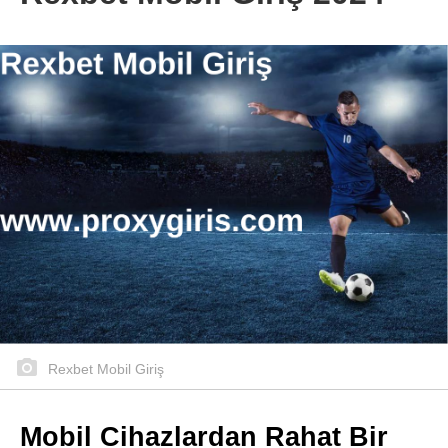
Rexbet Mobil Giriş
Mobil Cihazlardan Rahat Bir