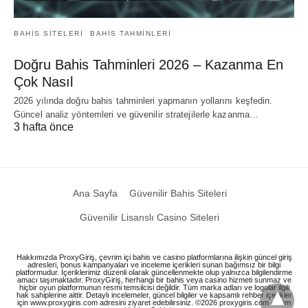
BAHIS SITELERI
BAHIS TAHMINLERI
Doğru Bahis Tahminleri 2026 – Kazanma En
Çok Nasıl
2026 yılında doğru bahis tahminleri yapmanın yollarını keşfedin.
Güncel analiz yöntemleri ve güvenilir stratejilerle kazanma…
3 hafta önce
Ana Sayfa
Güvenilir Bahis Siteleri
Güvenilir Lisanslı Casino Siteleri
Hakkımızda ProxyGiriş, çevrim içi bahis ve casino platformlarına ilişkin güncel giriş
adresleri, bonus kampanyaları ve inceleme içerikleri sunan bağımsız bir bilgi
platformudur. İçeriklerimiz düzenli olarak güncellenmekte olup yalnızca bilgilendirme
amacı taşımaktadır. ProxyGiriş, herhangi bir bahis veya casino hizmeti sunmaz ve
hiçbir oyun platformunun resmi temsilcisi değildir. Tüm marka adları ve logolar ilgili
hak sahiplerine aittir. Detaylı incelemeler, güncel bilgiler ve kapsamlı rehber içerikler
için www.proxygiris.com adresini ziyaret edebilirsiniz. ©2026 proxygiris.com - Tüm