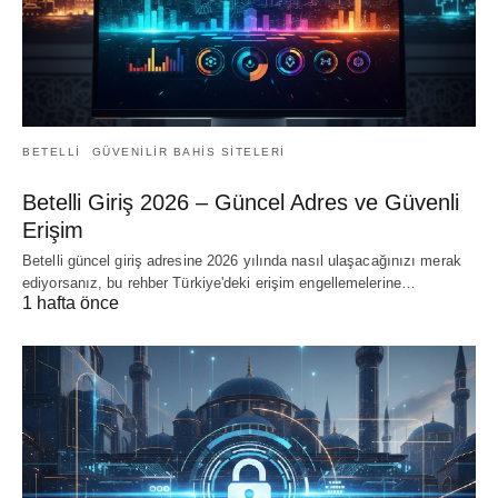
BETELLI
GÜVENILIR BAHIS SITELERI
Betelli Giriş 2026 – Güncel Adres ve Güvenli
Erişim
Betelli güncel giriş adresine 2026 yılında nasıl ulaşacağınızı merak
ediyorsanız, bu rehber Türkiye'deki erişim engellemelerine…
1 hafta önce