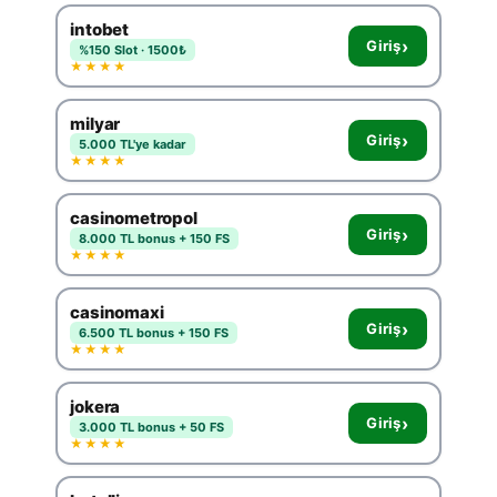
intobet
›
Giriş
%150 Slot · 1500₺
★★★★
milyar
›
Giriş
5.000 TL'ye kadar
★★★★
casinometropol
›
Giriş
8.000 TL bonus + 150 FS
★★★★
casinomaxi
›
Giriş
6.500 TL bonus + 150 FS
★★★★
jokera
›
Giriş
3.000 TL bonus + 50 FS
★★★★