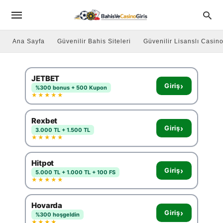
Ana Sayfa
Güvenilir Bahis Siteleri
Güvenilir Lisanslı Casino
JETBET
›
Giriş
%300 bonus + 500 Kupon
★★★★★
Rexbet
›
Giriş
3.000 TL + 1.500 TL
★★★★★
Hitpot
›
Giriş
5.000 TL + 1.000 TL + 100 FS
★★★★★
Hovarda
›
Giriş
%300 hoşgeldin
★★★★