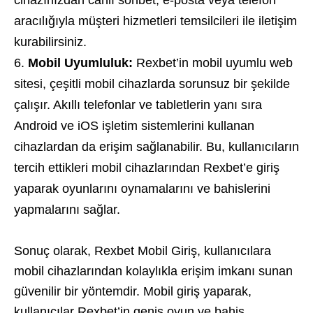
aracılığıyla müşteri hizmetleri temsilcileri ile iletişim
kurabilirsiniz.
Mobil Uyumluluk:
Rexbet’in mobil uyumlu web
sitesi, çeşitli mobil cihazlarda sorunsuz bir şekilde
çalışır. Akıllı telefonlar ve tabletlerin yanı sıra
Android ve iOS işletim sistemlerini kullanan
cihazlardan da erişim sağlanabilir. Bu, kullanıcıların
tercih ettikleri mobil cihazlarından Rexbet’e giriş
yaparak oyunlarını oynamalarını ve bahislerini
yapmalarını sağlar.
Sonuç olarak, Rexbet Mobil Giriş, kullanıcılara
mobil cihazlarından kolaylıkla erişim imkanı sunan
güvenilir bir yöntemdir. Mobil giriş yaparak,
kullanıcılar Rexbet’in geniş oyun ve bahis