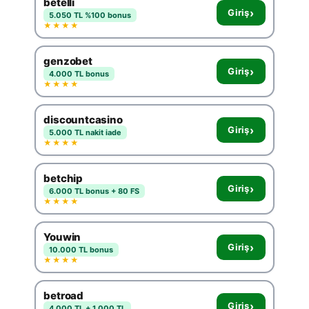
betelli
›
Giriş
5.050 TL %100 bonus
★★★★
genzobet
›
Giriş
4.000 TL bonus
★★★★
discountcasino
›
Giriş
5.000 TL nakit iade
★★★★
betchip
›
Giriş
6.000 TL bonus + 80 FS
★★★★
Youwin
›
Giriş
10.000 TL bonus
★★★★
betroad
›
Giriş
4.000 TL + 1.000 TL