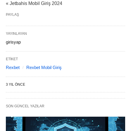
« Jetbahis Mobil Giriş 2024
PAYLAŞ
YAYINLAYAN
girisyap
ETIKET
Rexbet
Rexbet Mobil Giriş
3 YIL ÖNCE
SON GÜNCEL YAZILAR