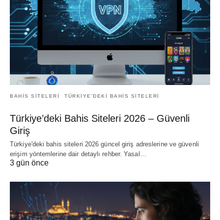
BAHIS SITELERI
TÜRKIYE’DEKI BAHIS SITELERI
Türkiye’deki Bahis Siteleri 2026 – Güvenli
Giriş
Türkiye'deki bahis siteleri 2026 güncel giriş adreslerine ve güvenli
erişim yöntemlerine dair detaylı rehber. Yasal…
3 gün önce