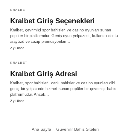
KRALBET
Kralbet Giriş Seçenekleri
Kralbet, çevrimiçi spor bahisleri ve casino oyunları sunan
popüler bir platformdur. Geniş oyun yelpazesi, kullanıcı dostu
arayüzü ve cazip promosyonları…
2 yıl önce
KRALBET
Kralbet Giriş Adresi
Kralbet, spor bahisleri, canlı bahisler ve casino oyunları gibi
geniş bir yelpazede hizmet sunan popüler bir çevrimiçi bahis
platformudur. Ancak…
2 yıl önce
Ana Sayfa
Güvenilir Bahis Siteleri