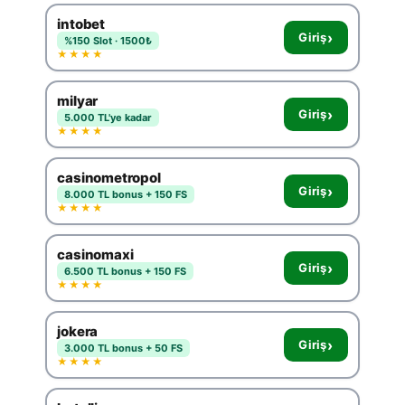
intobet
›
Giriş
%150 Slot · 1500₺
★★★★
milyar
›
Giriş
5.000 TL'ye kadar
★★★★
casinometropol
›
Giriş
8.000 TL bonus + 150 FS
★★★★
casinomaxi
›
Giriş
6.500 TL bonus + 150 FS
★★★★
jokera
›
Giriş
3.000 TL bonus + 50 FS
★★★★