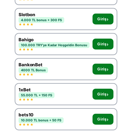
Slotbon
›
Giriş
4.000 TL bonus + 300 FS
★★★★
Bahigo
›
Giriş
100.000 TRY'ye Kadar Hoşgeldin Bonusu
★★★★
BankonBet
›
Giriş
4000 TL Bonus
★★★★
1xBet
›
Giriş
55.000 TL + 150 FS
★★★★
bets10
›
Giriş
10.000 TL bonus + 50 FS
★★★★