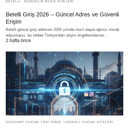
BETELLI
GÜVENILIR BAHIS SITELERI
Betelli Giriş 2026 – Güncel Adres ve Güvenli
Erişim
Betelli güncel giriş adresine 2026 yılında nasıl ulaşacağınızı merak
ediyorsanız, bu rehber Türkiye'deki erişim engellemelerine…
2 hafta önce
DISCOUNT CASINO YENI GIRIŞ
LISANSLI CASINO SITELERI