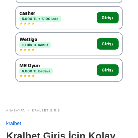
casher
›
Giriş
5.000 TL + %100 iade
★★★★
Wettigo
›
Giriş
10 Bin TL bonus
★★★★
MR Oyun
›
Giriş
6.000 TL bedava
★★★★
ANASAYFA
KRALBET GIRIŞ
kralbet
Kralbet Giriş İçin Kolay