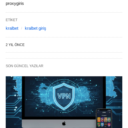
proxygiris
ETIKET
kralbet
kralbet giriş
2 YIL ÖNCE
SON GÜNCEL YAZILAR