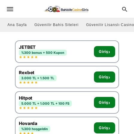
Ana Sayfa
Güvenilir Bahis Siteleri
Güvenilir Lisanslı Casino
JETBET
›
Giriş
%300 bonus + 500 Kupon
★★★★★
Rexbet
›
Giriş
3.000 TL + 1.500 TL
★★★★★
Hitpot
›
Giriş
5.000 TL + 1.000 TL + 100 FS
★★★★★
Hovarda
›
Giriş
%300 hoşgeldin
★★★★