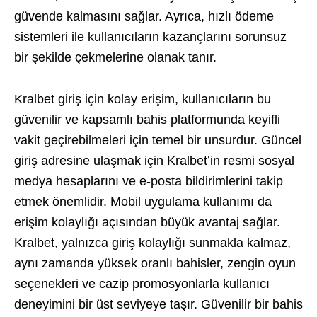
güvende kalmasını sağlar. Ayrıca, hızlı ödeme
sistemleri ile kullanıcıların kazançlarını sorunsuz
bir şekilde çekmelerine olanak tanır.
Kralbet giriş için kolay erişim, kullanıcıların bu
güvenilir ve kapsamlı bahis platformunda keyifli
vakit geçirebilmeleri için temel bir unsurdur. Güncel
giriş adresine ulaşmak için Kralbet’in resmi sosyal
medya hesaplarını ve e-posta bildirimlerini takip
etmek önemlidir. Mobil uygulama kullanımı da
erişim kolaylığı açısından büyük avantaj sağlar.
Kralbet, yalnızca giriş kolaylığı sunmakla kalmaz,
aynı zamanda yüksek oranlı bahisler, zengin oyun
seçenekleri ve cazip promosyonlarla kullanıcı
deneyimini bir üst seviyeye taşır. Güvenilir bir bahis