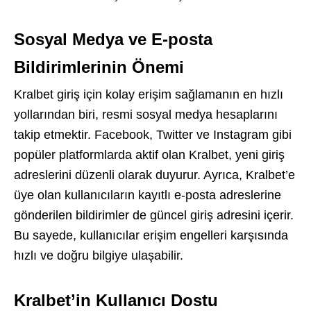
Sosyal Medya ve E-posta
Bildirimlerinin Önemi
Kralbet giriş için kolay erişim sağlamanın en hızlı
yollarından biri, resmi sosyal medya hesaplarını
takip etmektir. Facebook, Twitter ve Instagram gibi
popüler platformlarda aktif olan Kralbet, yeni giriş
adreslerini düzenli olarak duyurur. Ayrıca, Kralbet’e
üye olan kullanıcıların kayıtlı e-posta adreslerine
gönderilen bildirimler de güncel giriş adresini içerir.
Bu sayede, kullanıcılar erişim engelleri karşısında
hızlı ve doğru bilgiye ulaşabilir.
Kralbet’in Kullanıcı Dostu