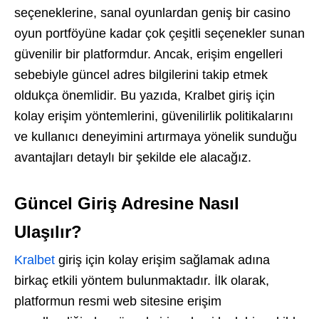
seçeneklerine, sanal oyunlardan geniş bir casino
oyun portföyüne kadar çok çeşitli seçenekler sunan
güvenilir bir platformdur. Ancak, erişim engelleri
sebebiyle güncel adres bilgilerini takip etmek
oldukça önemlidir. Bu yazıda, Kralbet giriş için
kolay erişim yöntemlerini, güvenilirlik politikalarını
ve kullanıcı deneyimini artırmaya yönelik sunduğu
avantajları detaylı bir şekilde ele alacağız.
Güncel Giriş Adresine Nasıl
Ulaşılır?
Kralbet
giriş için kolay erişim sağlamak adına
birkaç etkili yöntem bulunmaktadır. İlk olarak,
platformun resmi web sitesine erişim