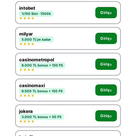
intobet
›
Giriş
%150 Slot · 1500₺
★★★★
milyar
›
Giriş
5.000 TL'ye kadar
★★★★
casinometropol
›
Giriş
8.000 TL bonus + 150 FS
★★★★
casinomaxi
›
Giriş
6.500 TL bonus + 150 FS
★★★★
jokera
›
Giriş
3.000 TL bonus + 50 FS
★★★★