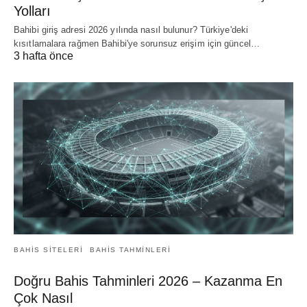
Yolları
Bahibi giriş adresi 2026 yılında nasıl bulunur? Türkiye'deki
kısıtlamalara rağmen Bahibi'ye sorunsuz erişim için güncel…
3 hafta önce
BAHIS SITELERI
BAHIS TAHMINLERI
Doğru Bahis Tahminleri 2026 – Kazanma En
Çok Nasıl