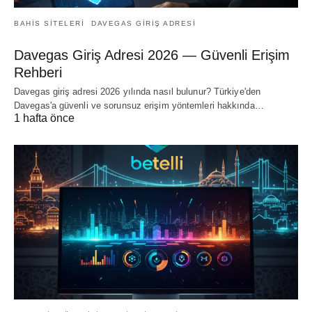
BAHIS SITELERI
DAVEGAS GIRIŞ ADRESI
Davegas Giriş Adresi 2026 — Güvenli Erişim
Rehberi
Davegas giriş adresi 2026 yılında nasıl bulunur? Türkiye'den
Davegas'a güvenli ve sorunsuz erişim yöntemleri hakkında…
1 hafta önce