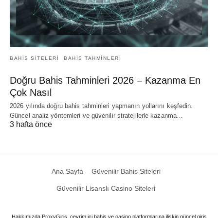
BAHIS SITELERI
BAHIS TAHMINLERI
Doğru Bahis Tahminleri 2026 – Kazanma En
Çok Nasıl
2026 yılında doğru bahis tahminleri yapmanın yollarını keşfedin.
Güncel analiz yöntemleri ve güvenilir stratejilerle kazanma…
3 hafta önce
Ana Sayfa
Güvenilir Bahis Siteleri
Güvenilir Lisanslı Casino Siteleri
Hakkımızda ProxyGiriş, çevrim içi bahis ve casino platformlarına ilişkin güncel giriş