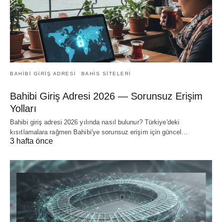
BAHIBI GIRIŞ ADRESI
BAHIS SITELERI
Bahibi Giriş Adresi 2026 — Sorunsuz Erişim
Yolları
Bahibi giriş adresi 2026 yılında nasıl bulunur? Türkiye'deki
kısıtlamalara rağmen Bahibi'ye sorunsuz erişim için güncel…
3 hafta önce