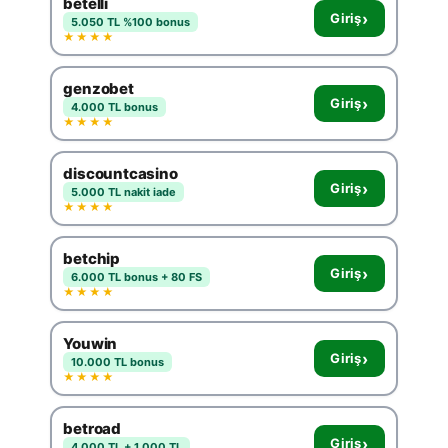
betelli
›
Giriş
5.050 TL %100 bonus
★★★★
genzobet
›
Giriş
4.000 TL bonus
★★★★
discountcasino
›
Giriş
5.000 TL nakit iade
★★★★
betchip
›
Giriş
6.000 TL bonus + 80 FS
★★★★
Youwin
›
Giriş
10.000 TL bonus
★★★★
betroad
›
Giriş
4.000 TL + 1.000 TL