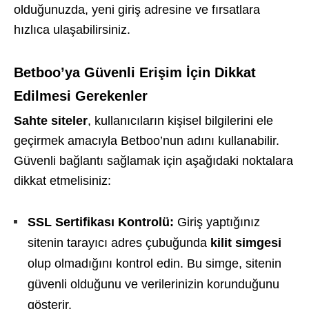
olduğunuzda, yeni giriş adresine ve fırsatlara
hızlıca ulaşabilirsiniz.
Betboo’ya Güvenli Erişim İçin Dikkat
Edilmesi Gerekenler
Sahte siteler
, kullanıcıların kişisel bilgilerini ele
geçirmek amacıyla Betboo’nun adını kullanabilir.
Güvenli bağlantı sağlamak için aşağıdaki noktalara
dikkat etmelisiniz:
SSL Sertifikası Kontrolü:
Giriş yaptığınız
sitenin tarayıcı adres çubuğunda
kilit simgesi
olup olmadığını kontrol edin. Bu simge, sitenin
güvenli olduğunu ve verilerinizin korunduğunu
gösterir.