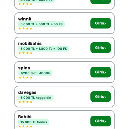
★★★★
winnit
›
Giriş
5.000 TL + 500 TL + 50 FS
★★★★
mobilbahis
›
Giriş
5.000 TL + 1.000 TL + 100 FS
★★★★
spino
›
Giriş
%200 Slot · 4000₺
★★★★
davegas
›
Giriş
5.000 TL hoşgeldin
★★★★
Bahibi
›
Giriş
15.000 TL bonus
★★★★