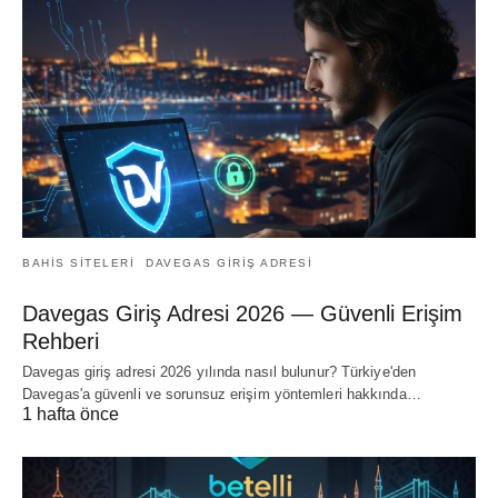
BAHIS SITELERI
DAVEGAS GIRIŞ ADRESI
Davegas Giriş Adresi 2026 — Güvenli Erişim
Rehberi
Davegas giriş adresi 2026 yılında nasıl bulunur? Türkiye'den
Davegas'a güvenli ve sorunsuz erişim yöntemleri hakkında…
1 hafta önce