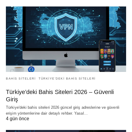
BAHIS SITELERI
TÜRKIYE’DEKI BAHIS SITELERI
Türkiye’deki Bahis Siteleri 2026 – Güvenli
Giriş
Türkiye'deki bahis siteleri 2026 güncel giriş adreslerine ve güvenli
erişim yöntemlerine dair detaylı rehber. Yasal…
4 gün önce