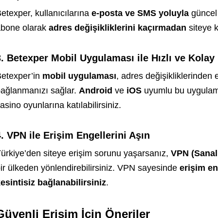
etexper, kullanıcılarına
e-posta ve SMS yoluyla
güncel g
bone olarak
adres değişikliklerini kaçırmadan
siteye k
3.
Betexper Mobil Uygulaması ile Hızlı ve Kolay
etexper’in
mobil uygulaması
, adres değişikliklerinden
ağlanmanızı sağlar.
Android
ve
iOS
uyumlu bu uygulama 
asino oyunlarına katılabilirsiniz.
4.
VPN ile Erişim Engellerini Aşın
ürkiye’den siteye erişim sorunu yaşarsanız,
VPN (Sanal
ir ülkeden yönlendirebilirsiniz. VPN sayesinde
erişim en
esintisiz bağlanabilirsiniz
.
Güvenli Erişim İçin Öneriler