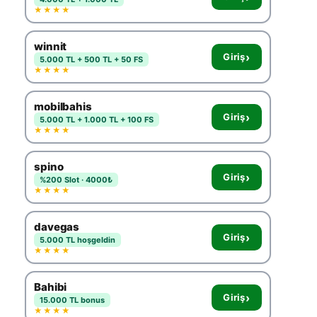
★★★★
winnit
›
Giriş
5.000 TL + 500 TL + 50 FS
★★★★
mobilbahis
›
Giriş
5.000 TL + 1.000 TL + 100 FS
★★★★
spino
›
Giriş
%200 Slot · 4000₺
★★★★
davegas
›
Giriş
5.000 TL hoşgeldin
★★★★
Bahibi
›
Giriş
15.000 TL bonus
★★★★