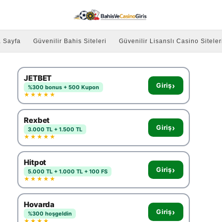
 Sayfa
Güvenilir Bahis Siteleri
Güvenilir Lisanslı Casino Siteler
JETBET
›
Giriş
%300 bonus + 500 Kupon
★★★★★
Rexbet
›
Giriş
3.000 TL + 1.500 TL
★★★★★
Hitpot
›
Giriş
5.000 TL + 1.000 TL + 100 FS
★★★★★
Hovarda
›
Giriş
%300 hoşgeldin
★★★★