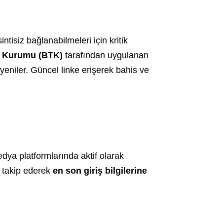
sintisiz bağlanabilmeleri için kritik
şim Kurumu (BTK)
tarafından uygulanan
 yeniler. Güncel linke erişerek bahis ve
dya platformlarında aktif olarak
k takip ederek
en son giriş bilgilerine