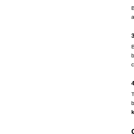
B
a
B
b
c
T
b
k