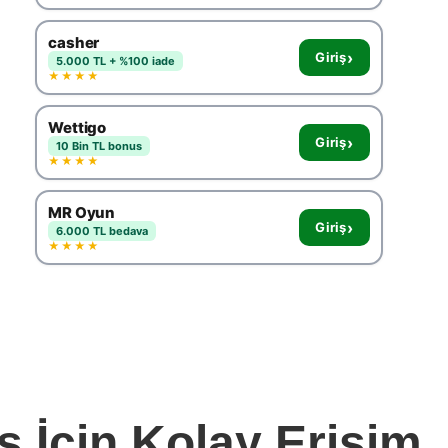
casher
›
Giriş
5.000 TL + %100 iade
★★★★
Wettigo
›
Giriş
10 Bin TL bonus
★★★★
MR Oyun
›
Giriş
6.000 TL bedava
★★★★
ş İçin Kolay Erişim