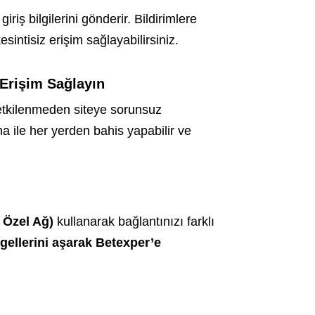
iriş bilgilerini gönderir. Bildirimlere
esintisiz erişim sağlayabilirsiniz.
 Erişim Sağlayın
 etkilenmeden siteye sorunsuz
ile her yerden bahis yapabilir ve
 Özel Ağ)
kullanarak bağlantınızı farklı
gellerini aşarak Betexper’e