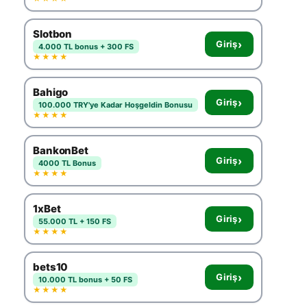
Slotbon
›
Giriş
4.000 TL bonus + 300 FS
★★★★
Bahigo
›
Giriş
100.000 TRY'ye Kadar Hoşgeldin Bonusu
★★★★
BankonBet
›
Giriş
4000 TL Bonus
★★★★
1xBet
›
Giriş
55.000 TL + 150 FS
★★★★
bets10
›
Giriş
10.000 TL bonus + 50 FS
★★★★