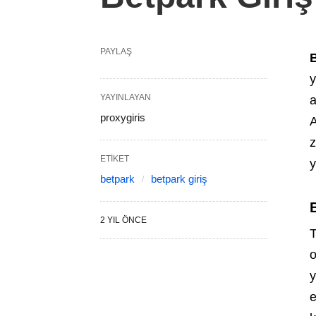
PAYLAŞ
y
YAYINLAYAN
a
proxygiris
A
z
ETIKET
y
betpark
betpark giriş
2 YIL ÖNCE
T
o
y
e