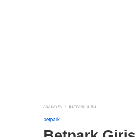
ANASAYFA
BETPARK GIRIŞ
betpark
Betpark Giriş