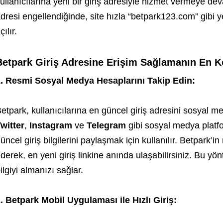
ullanıcılarına yeni bir giriş adresiyle hizmet vermeye d
dresi engellendiğinde, site hızla “betpark123.com” gibi y
çılır.
Betpark Giriş Adresine Erişim Sağlamanın En Ko
. Resmi Sosyal Medya Hesaplarını Takip Edin:
etpark, kullanıcılarına en güncel giriş adresini sosyal me
witter
,
Instagram
ve
Telegram
gibi sosyal medya platfo
üncel giriş bilgilerini paylaşmak için kullanılır. Betpark’
derek, en yeni giriş linkine anında ulaşabilirsiniz. Bu y
ilgiyi almanızı sağlar.
. Betpark Mobil Uygulaması ile Hızlı Giriş: