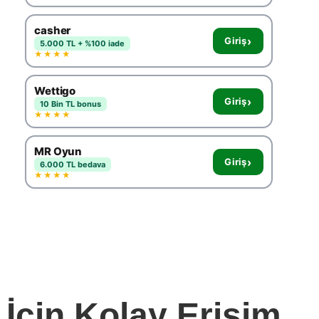
casher
›
Giriş
5.000 TL + %100 iade
★★★★
Wettigo
›
Giriş
10 Bin TL bonus
★★★★
MR Oyun
›
Giriş
6.000 TL bedava
★★★★
 İçin Kolay Erişim