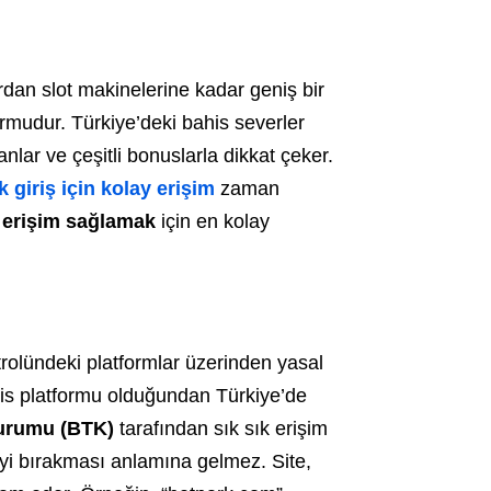
rdan slot makinelerine kadar geniş bir
rmudur. Türkiye’deki bahis severler
lar ve çeşitli bonuslarla dikkat çeker.
 giriş için kolay erişim
zaman
ı erişim sağlamak
için en kolay
ntrolündeki platformlar üzerinden yasal
ahis platformu olduğundan Türkiye’de
 Kurumu (BTK)
tarafından sık sık erişim
eyi bırakması anlamına gelmez. Site,