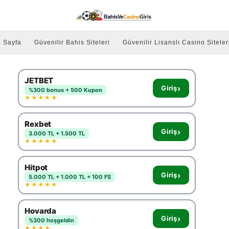
 Sayfa
Güvenilir Bahis Siteleri
Güvenilir Lisanslı Casino Siteler
JETBET
›
Giriş
%300 bonus + 500 Kupon
★★★★★
Rexbet
›
Giriş
3.000 TL + 1.500 TL
★★★★★
Hitpot
›
Giriş
5.000 TL + 1.000 TL + 100 FS
★★★★★
Hovarda
›
Giriş
%300 hoşgeldin
★★★★