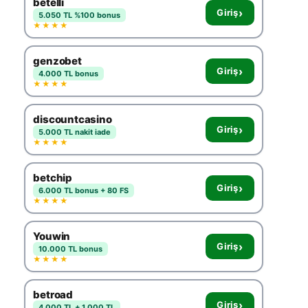
betelli
›
Giriş
5.050 TL %100 bonus
★★★★
genzobet
›
Giriş
4.000 TL bonus
★★★★
discountcasino
›
Giriş
5.000 TL nakit iade
★★★★
betchip
›
Giriş
6.000 TL bonus + 80 FS
★★★★
Youwin
›
Giriş
10.000 TL bonus
★★★★
betroad
›
Giriş
4.000 TL + 1.000 TL