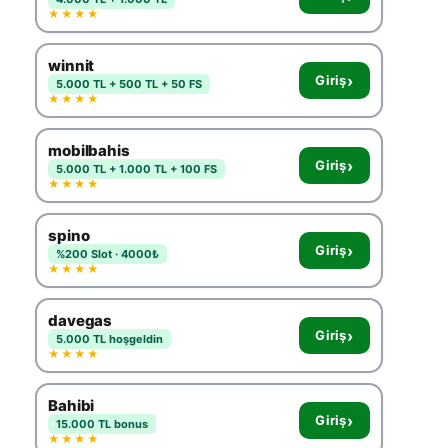
★★★★
winnit
›
Giriş
5.000 TL + 500 TL + 50 FS
★★★★
mobilbahis
›
Giriş
5.000 TL + 1.000 TL + 100 FS
★★★★
spino
›
Giriş
%200 Slot · 4000₺
★★★★
davegas
›
Giriş
5.000 TL hoşgeldin
★★★★
Bahibi
›
Giriş
15.000 TL bonus
★★★★