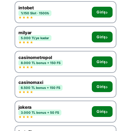
intobet
›
Giriş
%150 Slot · 1500₺
★★★★
milyar
›
Giriş
5.000 TL'ye kadar
★★★★
casinometropol
›
Giriş
8.000 TL bonus + 150 FS
★★★★
casinomaxi
›
Giriş
6.500 TL bonus + 150 FS
★★★★
jokera
›
Giriş
3.000 TL bonus + 50 FS
★★★★