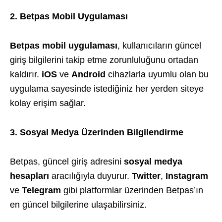
2. Betpas Mobil Uygulaması
Betpas mobil uygulaması
, kullanıcıların güncel
giriş bilgilerini takip etme zorunluluğunu ortadan
kaldırır.
iOS
ve
Android
cihazlarla uyumlu olan bu
uygulama sayesinde istediğiniz her yerden siteye
kolay erişim sağlar.
3. Sosyal Medya Üzerinden Bilgilendirme
Betpas, güncel giriş adresini
sosyal medya
hesapları
aracılığıyla duyurur.
Twitter
,
Instagram
ve
Telegram
gibi platformlar üzerinden Betpas’ın
en güncel bilgilerine ulaşabilirsiniz.