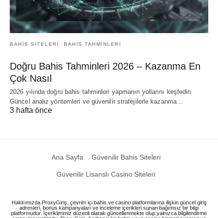
BAHIS SITELERI
BAHIS TAHMINLERI
Doğru Bahis Tahminleri 2026 – Kazanma En
Çok Nasıl
2026 yılında doğru bahis tahminleri yapmanın yollarını keşfedin.
Güncel analiz yöntemleri ve güvenilir stratejilerle kazanma…
3 hafta önce
Ana Sayfa
Güvenilir Bahis Siteleri
Güvenilir Lisanslı Casino Siteleri
Hakkımızda ProxyGiriş, çevrim içi bahis ve casino platformlarına ilişkin güncel giriş
adresleri, bonus kampanyaları ve inceleme içerikleri sunan bağımsız bir bilgi
platformudur. İçeriklerimiz düzenli olarak güncellenmekte olup yalnızca bilgilendirme