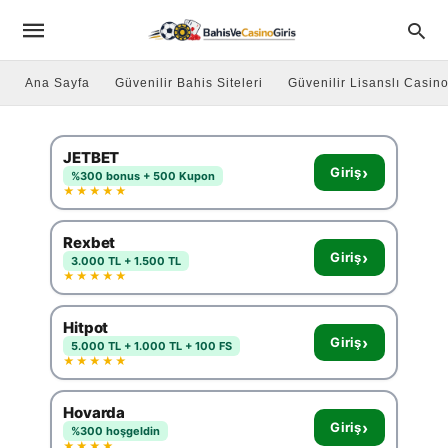
Ana Sayfa
Güvenilir Bahis Siteleri
Güvenilir Lisanslı Casino
JETBET
›
Giriş
%300 bonus + 500 Kupon
★★★★★
Rexbet
›
Giriş
3.000 TL + 1.500 TL
★★★★★
Hitpot
›
Giriş
5.000 TL + 1.000 TL + 100 FS
★★★★★
Hovarda
›
Giriş
%300 hoşgeldin
★★★★