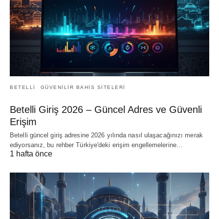
BETELLI
GÜVENILIR BAHIS SITELERI
Betelli Giriş 2026 – Güncel Adres ve Güvenli
Erişim
Betelli güncel giriş adresine 2026 yılında nasıl ulaşacağınızı merak
ediyorsanız, bu rehber Türkiye'deki erişim engellemelerine…
1 hafta önce