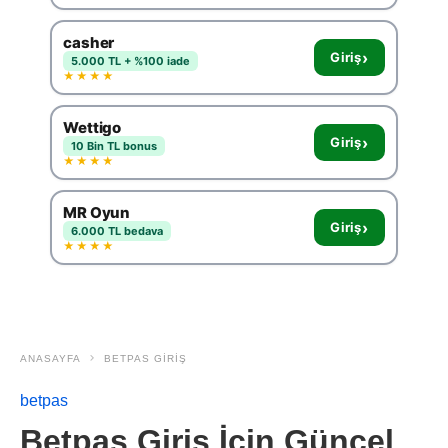
casher
›
Giriş
5.000 TL + %100 iade
★★★★
Wettigo
›
Giriş
10 Bin TL bonus
★★★★
MR Oyun
›
Giriş
6.000 TL bedava
★★★★
ANASAYFA
BETPAS GIRIŞ
betpas
Betpas Giriş İçin Güncel