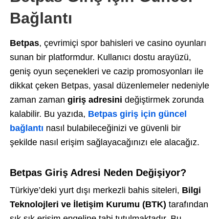
Bağlantı
Betpas
, çevrimiçi spor bahisleri ve casino oyunları
sunan bir platformdur. Kullanıcı dostu arayüzü,
geniş oyun seçenekleri ve cazip promosyonları ile
dikkat çeken Betpas, yasal düzenlemeler nedeniyle
zaman zaman
giriş adresini
değiştirmek zorunda
kalabilir. Bu yazıda,
Betpas giriş için güncel
bağlantı
nasıl bulabileceğinizi ve güvenli bir
şekilde nasıl erişim sağlayacağınızı ele alacağız.
Betpas Giriş Adresi Neden Değişiyor?
Türkiye’deki yurt dışı merkezli bahis siteleri,
Bilgi
Teknolojleri ve İletişim Kurumu (BTK)
tarafından
sık sık erişim engeline tabi tutulmaktadır. Bu