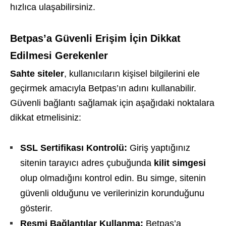
hızlıca ulaşabilirsiniz.
Betpas’a Güvenli Erişim İçin Dikkat
Edilmesi Gerekenler
Sahte siteler
, kullanıcıların kişisel bilgilerini ele
geçirmek amacıyla Betpas’ın adını kullanabilir.
Güvenli bağlantı sağlamak için aşağıdaki noktalara
dikkat etmelisiniz:
SSL Sertifikası Kontrolü:
Giriş yaptığınız
sitenin tarayıcı adres çubuğunda
kilit simgesi
olup olmadığını kontrol edin. Bu simge, sitenin
güvenli olduğunu ve verilerinizin korunduğunu
gösterir.
Resmi Bağlantılar Kullanma:
Betpas’a