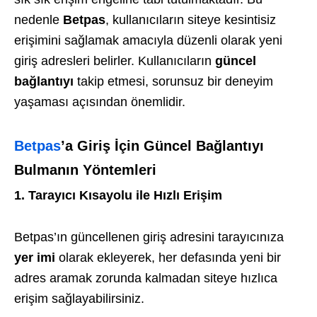
nedenle
Betpas
, kullanıcıların siteye kesintisiz
erişimini sağlamak amacıyla düzenli olarak yeni
giriş adresleri belirler. Kullanıcıların
güncel
bağlantıyı
takip etmesi, sorunsuz bir deneyim
yaşaması açısından önemlidir.
Betpas
’a Giriş İçin Güncel Bağlantıyı
Bulmanın Yöntemleri
1. Tarayıcı Kısayolu ile Hızlı Erişim
Betpas’ın güncellenen giriş adresini tarayıcınıza
yer imi
olarak ekleyerek, her defasında yeni bir
adres aramak zorunda kalmadan siteye hızlıca
erişim sağlayabilirsiniz.