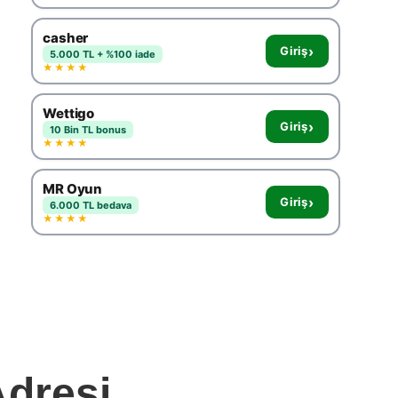
casher
›
Giriş
5.000 TL + %100 iade
★★★★
Wettigo
›
Giriş
10 Bin TL bonus
★★★★
MR Oyun
›
Giriş
6.000 TL bedava
★★★★
Adresi