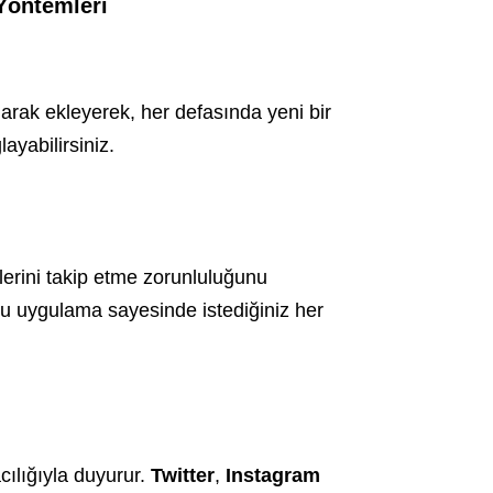
 Yöntemleri
arak ekleyerek, her defasında yeni bir
yabilirsiniz.
gilerini takip etme zorunluluğunu
u uygulama sayesinde istediğiniz her
cılığıyla duyurur.
Twitter
,
Instagram