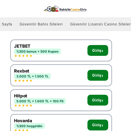
 Sayfa
Güvenilir Bahis Siteleri
Güvenilir Lisanslı Casino Siteler
JETBET
›
Giriş
%300 bonus + 500 Kupon
★★★★★
Rexbet
›
Giriş
3.000 TL + 1.500 TL
★★★★★
Hitpot
›
Giriş
5.000 TL + 1.000 TL + 100 FS
★★★★★
Hovarda
›
Giriş
%300 hoşgeldin
★★★★