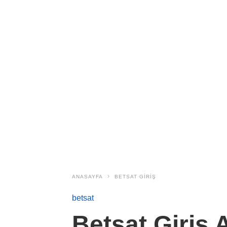
ANASAYFA
BETSAT GIRIŞ
betsat
Betsat Giriş 