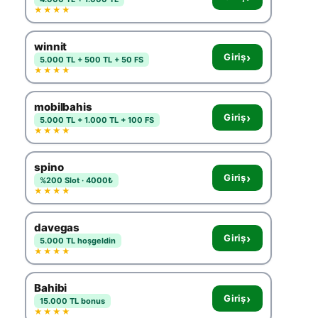
★★★★
winnit
›
Giriş
5.000 TL + 500 TL + 50 FS
★★★★
mobilbahis
›
Giriş
5.000 TL + 1.000 TL + 100 FS
★★★★
spino
›
Giriş
%200 Slot · 4000₺
★★★★
davegas
›
Giriş
5.000 TL hoşgeldin
★★★★
Bahibi
›
Giriş
15.000 TL bonus
★★★★