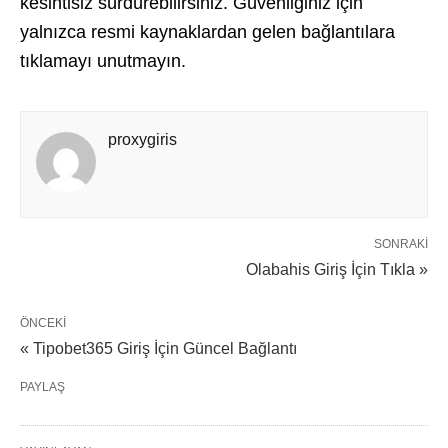
kesintisiz sürdürebilirsiniz. Güvenliğiniz için
yalnızca resmi kaynaklardan gelen bağlantılara
tıklamayı unutmayın.
proxygiris
SONRAKI
Olabahis Giriş İçin Tıkla »
ÖNCEKI
« Tipobet365 Giriş İçin Güncel Bağlantı
PAYLAŞ