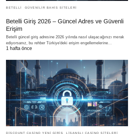
BETELLI
GÜVENILIR BAHIS SITELERI
Betelli Giriş 2026 – Güncel Adres ve Güvenli
Erişim
Betelli güncel giriş adresine 2026 yılında nasıl ulaşacağınızı merak
ediyorsanız, bu rehber Türkiye'deki erişim engellemelerine…
1 hafta önce
DISCOUNT CASINO YENI GIRIŞ
LISANSLI CASINO SITELERI