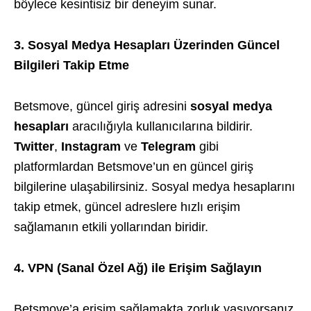
böylece kesintisiz bir deneyim sunar.
3. Sosyal Medya Hesapları Üzerinden Güncel
Bilgileri Takip Etme
Betsmove, güncel giriş adresini
sosyal medya
hesapları
aracılığıyla kullanıcılarına bildirir.
Twitter
,
Instagram
ve
Telegram
gibi
platformlardan Betsmove’un en güncel giriş
bilgilerine ulaşabilirsiniz. Sosyal medya hesaplarını
takip etmek, güncel adreslere hızlı erişim
sağlamanın etkili yollarından biridir.
4. VPN (Sanal Özel Ağ) ile Erişim Sağlayın
Betsmove’a erişim sağlamakta zorluk yaşıyorsanız,