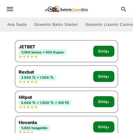
Ana Sayfa
Güvenilir Bahis Siteleri
Güvenilir Lisanslı Casino
JETBET
›
Giriş
%300 bonus + 500 Kupon
★★★★★
Rexbet
›
Giriş
3.000 TL + 1.500 TL
★★★★★
Hitpot
›
Giriş
5.000 TL + 1.000 TL + 100 FS
★★★★★
Hovarda
›
Giriş
%300 hoşgeldin
★★★★