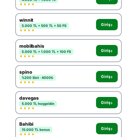
★★★★
winnit
›
Giriş
5.000 TL + 500 TL + 50 FS
★★★★
mobilbahis
›
Giriş
5.000 TL + 1.000 TL + 100 FS
★★★★
spino
›
Giriş
%200 Slot · 4000₺
★★★★
davegas
›
Giriş
5.000 TL hoşgeldin
★★★★
Bahibi
›
Giriş
15.000 TL bonus
★★★★