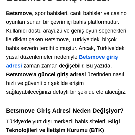
Betsmove
, spor bahisleri, canlı bahisler ve casino
oyunları sunan bir çevrimiçi bahis platformudur.
Kullanıcı dostu arayüzü ve geniş oyun seçenekleri
ile dikkat çeken Betsmove, Türkiye’deki birçok
bahis severin tercihi olmuştur. Ancak, Türkiye’deki
yasal düzenlemeler nedeniyle
Betsmove giriş
adresi
zaman zaman değişebilir. Bu yazıda,
Betsmove’a güncel giriş adresi
üzerinden nasıl
hızlı ve güvenli bir şekilde erişim
sağlayabileceğinizi detaylı bir şekilde ele alacağız.
Betsmove Giriş Adresi Neden Değişiyor?
Türkiye’de yurt dışı merkezli bahis siteleri,
Bilgi
Teknolojileri ve İletişim Kurumu (BTK)