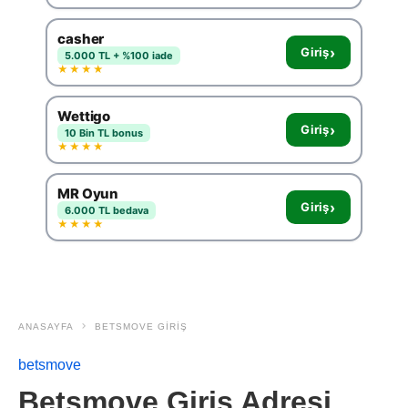
casher
›
Giriş
5.000 TL + %100 iade
★★★★
Wettigo
›
Giriş
10 Bin TL bonus
★★★★
MR Oyun
›
Giriş
6.000 TL bedava
★★★★
ANASAYFA
BETSMOVE GIRIŞ
betsmove
Betsmove Giriş Adresi