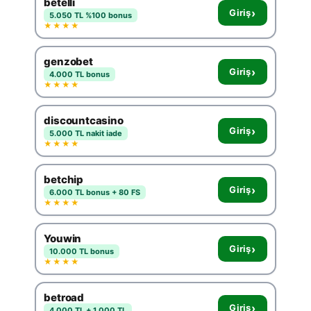
betelli
›
Giriş
5.050 TL %100 bonus
★★★★
genzobet
›
Giriş
4.000 TL bonus
★★★★
discountcasino
›
Giriş
5.000 TL nakit iade
★★★★
betchip
›
Giriş
6.000 TL bonus + 80 FS
★★★★
Youwin
›
Giriş
10.000 TL bonus
★★★★
betroad
›
Giriş
4.000 TL + 1.000 TL