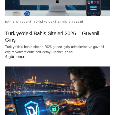
BAHIS SITELERI
TÜRKIYE’DEKI BAHIS SITELERI
Türkiye’deki Bahis Siteleri 2026 – Güvenli
Giriş
Türkiye'deki bahis siteleri 2026 güncel giriş adreslerine ve güvenli
erişim yöntemlerine dair detaylı rehber. Yasal…
4 gün önce