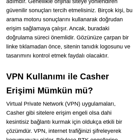
adımdır. Genellikle orijinal siteye yönlendiren
güvenilir sonuçları tercih etmelisiniz. Birçok kişi, bu
arama motoru sonuçlarını kullanarak doğrudan
erişim sağlamaya çalışır. Ancak, buradaki
doğrulama süreci önemlidir. Gözünüze çarpan bir
linke tıklamadan önce, sitenin tanıdık logosunu ve
tasarımını kontrol etmek faydalı olacaktır.
VPN Kullanımı ile Casher
Erişimi Mümkün mü?
Virtual Private Network (VPN) uygulamaları,
Casher gibi sitelere erişim engeli olsa dahi
kesintisiz bağlantı kurmak için oldukça etkili bir
çözümdür. VPN, internet trafiğinizi şifreleyerek