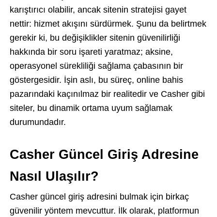
karıştırıcı olabilir, ancak sitenin stratejisi gayet
nettir: hizmet akışını sürdürmek. Şunu da belirtmek
gerekir ki, bu değişiklikler sitenin güvenilirliği
hakkında bir soru işareti yaratmaz; aksine,
operasyonel sürekliliği sağlama çabasının bir
göstergesidir. İşin aslı, bu süreç, online bahis
pazarındaki kaçınılmaz bir realitedir ve Casher gibi
siteler, bu dinamik ortama uyum sağlamak
durumundadır.
Casher Güncel Giriş Adresine
Nasıl Ulaşılır?
Casher güncel giriş adresini bulmak için birkaç
güvenilir yöntem mevcuttur. İlk olarak, platformun