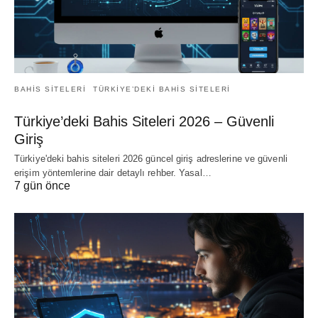
BAHIS SITELERI
TÜRKIYE’DEKI BAHIS SITELERI
Türkiye’deki Bahis Siteleri 2026 – Güvenli
Giriş
Türkiye'deki bahis siteleri 2026 güncel giriş adreslerine ve güvenli
erişim yöntemlerine dair detaylı rehber. Yasal…
7 gün önce