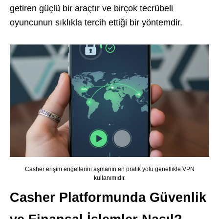
getiren güçlü bir araçtır ve birçok tecrübeli
oyuncunun sıklıkla tercih ettiği bir yöntemdir.
Casher erişim engellerini aşmanın en pratik yolu genellikle VPN
kullanımıdır.
Casher Platformunda Güvenlik