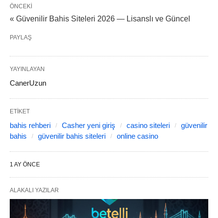
ÖNCEKI
« Güvenilir Bahis Siteleri 2026 — Lisanslı ve Güncel
PAYLAŞ
YAYINLAYAN
CanerUzun
ETIKET
bahis rehberi
Casher yeni giriş
casino siteleri
güvenilir
bahis
güvenilir bahis siteleri
online casino
1 AY ÖNCE
ALAKALI YAZILAR