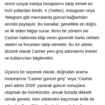
resmi sosyal medya hesaplarını takip etmek en
hızlı yollardan biridir. X (Twitter), Instagram veya
Telegram gibi mecralarda güncel bağlantıları
anında paylaşılır. Bu kanallar, genellikle en doğru
ve ilk elden bilgiyi sunar. İkinci bir yöntem ise
Casher hakkında bilgi veren güvenilir bahis rehberi
siteleri ve forumları takip etmektir. Bu tür siteler,
düzenli olarak Casher yeni giriş adreslerini listeler
ve kullanıcıları bilgilendirir.
Üçüncü bir seçenek olarak, doğrudan arama
motorlarına “Casher güncel giriş” veya “Casher
yeni adres 2026” yazarak güncel sonuçlara
ulaşmak da mümkündür, ancak burada dikkatli
olmak gerekir; klon sitelerden kaçınmak kritik bir