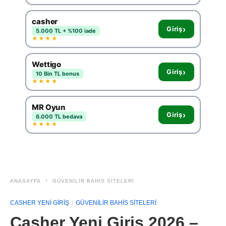
casher
›
Giriş
5.000 TL + %100 iade
★★★★
Wettigo
›
Giriş
10 Bin TL bonus
★★★★
MR Oyun
›
Giriş
6.000 TL bedava
★★★★
ANASAYFA
GÜVENILIR BAHIS SITELERI
CASHER YENI GIRIŞ
GÜVENILIR BAHIS SITELERI
Casher Yeni Giriş 2026 –