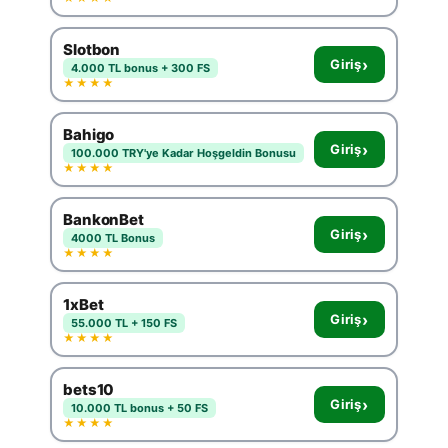
Slotbon
›
Giriş
4.000 TL bonus + 300 FS
★★★★
Bahigo
›
Giriş
100.000 TRY'ye Kadar Hoşgeldin Bonusu
★★★★
BankonBet
›
Giriş
4000 TL Bonus
★★★★
1xBet
›
Giriş
55.000 TL + 150 FS
★★★★
bets10
›
Giriş
10.000 TL bonus + 50 FS
★★★★