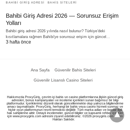
BAHIBI GIRIŞ ADRESI
BAHIS SITELERI
Bahibi Giriş Adresi 2026 — Sorunsuz Erişim
Yolları
Bahibi giriş adresi 2026 yılında nasıl bulunur? Türkiye'deki
kısıtlamalara rağmen Bahibi'ye sorunsuz erişim için güncel…
3 hafta önce
Ana Sayfa
Güvenilir Bahis Siteleri
Güvenilir Lisanslı Casino Siteleri
Hakkımızda ProxyGiriş, çevrim içi bahis ve casino platformlarına ilişkin güncel giriş
adresleri, bonus kampanyaları ve inceleme içerikleri sunan bağımsız bir bilgi
platformudur. İçeriklerimiz düzenli olarak güncellenmekte olup yalnızca bilgilendirme
amacı taşımaktadır. ProxyGiriş, herhangi bir bahis veya casino hizmeti sunmaz ve
hiçbir oyun platformunun resmi temsilcisi değildir. Tüm marka adları ve logolar ilgili
hak sahiplerine aittir. Detaylı incelemeler, güncel bilgiler ve kapsamlı rehber içerikler
için www.proxygiris.com adresini ziyaret edebilirsiniz. ©2026 proxygiris.com - Tüm
Hakları Saklıdır.