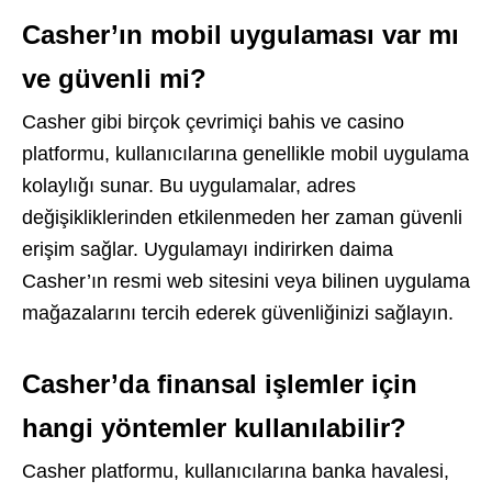
Casher’ın mobil uygulaması var mı
ve güvenli mi?
Casher gibi birçok çevrimiçi bahis ve casino
platformu, kullanıcılarına genellikle mobil uygulama
kolaylığı sunar. Bu uygulamalar, adres
değişikliklerinden etkilenmeden her zaman güvenli
erişim sağlar. Uygulamayı indirirken daima
Casher’ın resmi web sitesini veya bilinen uygulama
mağazalarını tercih ederek güvenliğinizi sağlayın.
Casher’da finansal işlemler için
hangi yöntemler kullanılabilir?
Casher platformu, kullanıcılarına banka havalesi,