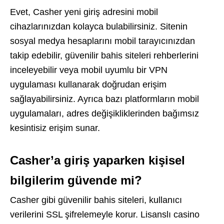
Evet, Casher yeni giriş adresini mobil
cihazlarınızdan kolayca bulabilirsiniz. Sitenin
sosyal medya hesaplarını mobil tarayıcınızdan
takip edebilir, güvenilir bahis siteleri rehberlerini
inceleyebilir veya mobil uyumlu bir VPN
uygulaması kullanarak doğrudan erişim
sağlayabilirsiniz. Ayrıca bazı platformların mobil
uygulamaları, adres değişikliklerinden bağımsız
kesintisiz erişim sunar.
Casher’a giriş yaparken kişisel
bilgilerim güvende mi?
Casher gibi güvenilir bahis siteleri, kullanıcı
verilerini SSL şifrelemeyle korur. Lisanslı casino