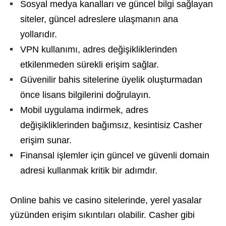
Sosyal medya kanalları ve güncel bilgi sağlayan
siteler, güncel adreslere ulaşmanın ana
yollarıdır.
VPN kullanımı, adres değişikliklerinden
etkilenmeden sürekli erişim sağlar.
Güvenilir bahis sitelerine üyelik oluşturmadan
önce lisans bilgilerini doğrulayın.
Mobil uygulama indirmek, adres
değişikliklerinden bağımsız, kesintisiz Casher
erişim sunar.
Finansal işlemler için güncel ve güvenli domain
adresi kullanmak kritik bir adımdır.
Online bahis ve casino sitelerinde, yerel yasalar
yüzünden erişim sıkıntıları olabilir. Casher gibi