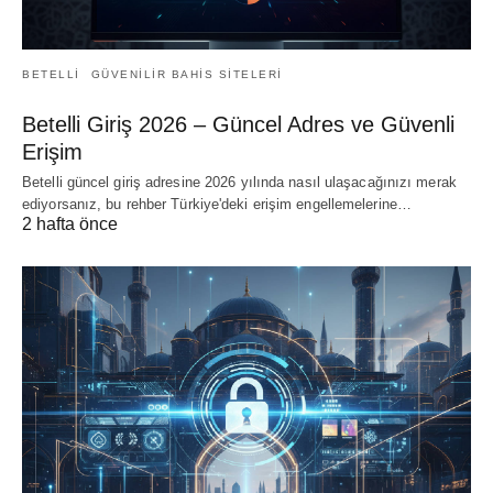
BETELLI
GÜVENILIR BAHIS SITELERI
Betelli Giriş 2026 – Güncel Adres ve Güvenli
Erişim
Betelli güncel giriş adresine 2026 yılında nasıl ulaşacağınızı merak
ediyorsanız, bu rehber Türkiye'deki erişim engellemelerine…
2 hafta önce