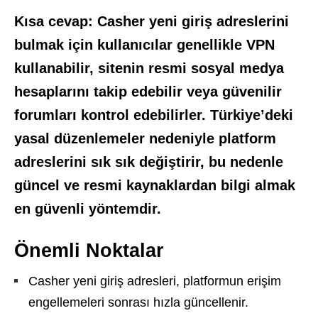
Kısa cevap:
Casher yeni giriş adreslerini
bulmak için kullanıcılar genellikle VPN
kullanabilir, sitenin resmi sosyal medya
hesaplarını takip edebilir veya güvenilir
forumları kontrol edebilirler. Türkiye’deki
yasal düzenlemeler nedeniyle platform
adreslerini sık sık değiştirir, bu nedenle
güncel ve resmi kaynaklardan bilgi almak
en güvenli yöntemdir.
Önemli Noktalar
Casher yeni giriş adresleri, platformun erişim
engellemeleri sonrası hızla güncellenir.