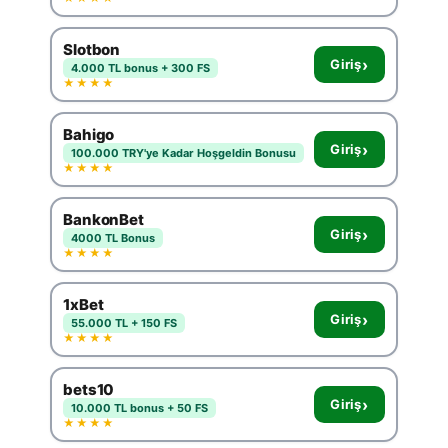
Slotbon
›
Giriş
4.000 TL bonus + 300 FS
★★★★
Bahigo
›
Giriş
100.000 TRY'ye Kadar Hoşgeldin Bonusu
★★★★
BankonBet
›
Giriş
4000 TL Bonus
★★★★
1xBet
›
Giriş
55.000 TL + 150 FS
★★★★
bets10
›
Giriş
10.000 TL bonus + 50 FS
★★★★