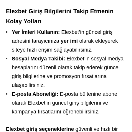
Elexbet Giriş Bilgilerini Takip Etmenin
Kolay Yolları
Yer İmleri Kullanın:
Elexbet’in güncel giriş
adresini tarayıcınıza
yer imi
olarak ekleyerek
siteye hızlı erişim sağlayabilirsiniz.
Sosyal Medya Takibi:
Elexbet’in sosyal medya
hesaplarını düzenli olarak takip ederek güncel
giriş bilgilerine ve promosyon fırsatlarına
ulaşabilirsiniz.
E-posta Aboneliği:
E-posta bültenine abone
olarak Elexbet’in güncel giriş bilgilerini ve
kampanya fırsatlarını öğrenebilirsiniz.
Elexbet giriş seçeneklerine
güvenli ve hızlı bir