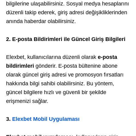
bilgilerine ulaşabilirsiniz. Sosyal medya hesaplarını
düzenli takip ederek, giriş adresi değişikliklerinden
anında haberdar olabilirsiniz.
2. E-posta Bildirimleri ile Güncel Giriş Bilgileri
Elexbet, kullanıcılarına düzenli olarak
e-posta
bildirimleri
gönderir. E-posta bültenine abone
olarak güncel giriş adresi ve promosyon fırsatları
hakkında bilgi sahibi olabilirsiniz. Bu yöntem,
güncel bilgilere hızlı ve güvenli bir şekilde
erişmenizi sağlar.
3.
Elexbet Mobil Uygulaması