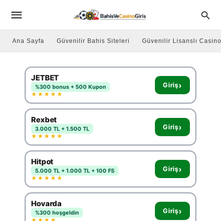
Ana Sayfa
Güvenilir Bahis Siteleri
Güvenilir Lisanslı Casino
JETBET
›
Giriş
%300 bonus + 500 Kupon
★★★★★
Rexbet
›
Giriş
3.000 TL + 1.500 TL
★★★★★
Hitpot
›
Giriş
5.000 TL + 1.000 TL + 100 FS
★★★★★
Hovarda
›
Giriş
%300 hoşgeldin
★★★★