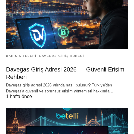
BAHIS SITELERI
DAVEGAS GIRIŞ ADRESI
Davegas Giriş Adresi 2026 — Güvenli Erişim
Rehberi
Davegas giriş adresi 2026 yılında nasıl bulunur? Türkiye'den
Davegas'a güvenli ve sorunsuz erişim yöntemleri hakkında…
1 hafta önce