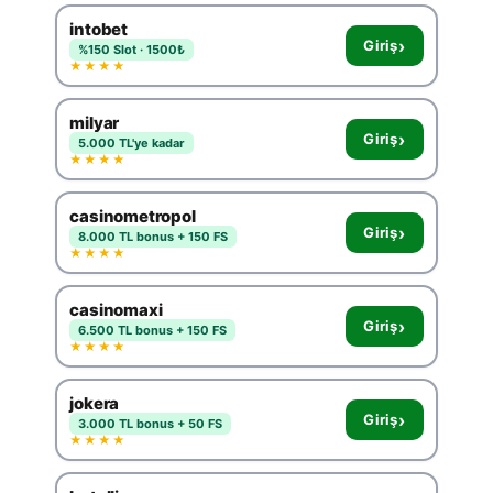
intobet
›
Giriş
%150 Slot · 1500₺
★★★★
milyar
›
Giriş
5.000 TL'ye kadar
★★★★
casinometropol
›
Giriş
8.000 TL bonus + 150 FS
★★★★
casinomaxi
›
Giriş
6.500 TL bonus + 150 FS
★★★★
jokera
›
Giriş
3.000 TL bonus + 50 FS
★★★★