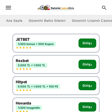
Ana Sayfa
Güvenilir Bahis Siteleri
Güvenilir Lisanslı Casino
JETBET
›
Giriş
%300 bonus + 500 Kupon
★★★★★
Rexbet
›
Giriş
3.000 TL + 1.500 TL
★★★★★
Hitpot
›
Giriş
5.000 TL + 1.000 TL + 100 FS
★★★★★
Hovarda
›
Giriş
%300 hoşgeldin
★★★★