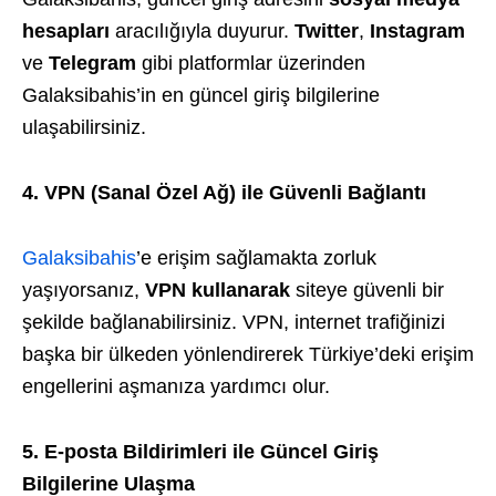
hesapları
aracılığıyla duyurur.
Twitter
,
Instagram
ve
Telegram
gibi platformlar üzerinden
Galaksibahis’in en güncel giriş bilgilerine
ulaşabilirsiniz.
4. VPN (Sanal Özel Ağ) ile Güvenli Bağlantı
Galaksibahis
’e erişim sağlamakta zorluk
yaşıyorsanız,
VPN kullanarak
siteye güvenli bir
şekilde bağlanabilirsiniz. VPN, internet trafiğinizi
başka bir ülkeden yönlendirerek Türkiye’deki erişim
engellerini aşmanıza yardımcı olur.
5. E-posta Bildirimleri ile Güncel Giriş
Bilgilerine Ulaşma