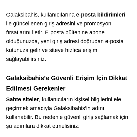
Galaksibahis, kullanıcılarına
e-posta bildirimleri
ile güncellenen giriş adresini ve promosyon
fırsatlarını iletir. E-posta bültenine abone
olduğunuzda, yeni giriş adresi doğrudan e-posta
kutunuza gelir ve siteye hızlıca erişim
sağlayabilirsiniz.
Galaksibahis’e Güvenli Erişim İçin Dikkat
Edilmesi Gerekenler
Sahte siteler
, kullanıcıların kişisel bilgilerini ele
geçirmek amacıyla Galaksibahis’in adını
kullanabilir. Bu nedenle güvenli giriş sağlamak için
şu adımlara dikkat etmelisiniz: