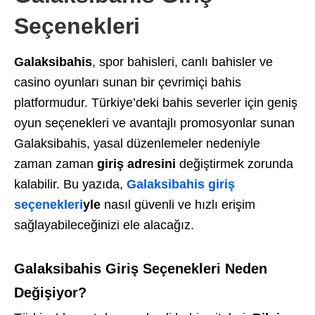
Seçenekleri
Galaksibahis
, spor bahisleri, canlı bahisler ve
casino oyunları sunan bir çevrimiçi bahis
platformudur. Türkiye’deki bahis severler için geniş
oyun seçenekleri ve avantajlı promosyonlar sunan
Galaksibahis, yasal düzenlemeler nedeniyle
zaman zaman
giriş adresini
değiştirmek zorunda
kalabilir. Bu yazıda,
Galaksibahis giriş
seçenekleri
yle
nasıl güvenli ve hızlı erişim
sağlayabileceğinizi ele alacağız.
Galaksibahis Giriş Seçenekleri Neden
Değişiyor?