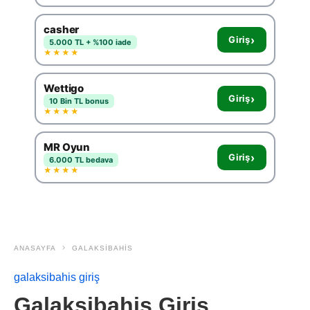
casher
›
Giriş
5.000 TL + %100 iade
★★★★
Wettigo
›
Giriş
10 Bin TL bonus
★★★★
MR Oyun
›
Giriş
6.000 TL bedava
★★★★
ANASAYFA
GALAKSIBAHIS
galaksibahis giriş
Galaksibahis Giriş