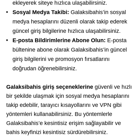
ekleyerek siteye hızlıca ulaşabilirsiniz.
Sosyal Medya Takibi:
Galaksibahis’in sosyal
medya hesaplarını düzenli olarak takip ederek
güncel giriş bilgilerine hızlıca ulaşabilirsiniz.
E-posta Bildirimlerine Abone Olun:
E-posta
bültenine abone olarak Galaksibahis’in güncel
giriş bilgilerini ve promosyon fırsatlarını
doğrudan öğrenebilirsiniz.
Galaksibahis giriş seçeneklerine
güvenli ve hızlı
bir şekilde ulaşmak için sosyal medya hesaplarını
takip edebilir, tarayıcı kısayollarını ve VPN gibi
yöntemleri kullanabilirsiniz. Bu yöntemlerle
Galaksibahis’e kesintisiz erişim sağlayabilir ve
bahis keyfinizi kesintisiz sürdürebilirsiniz.