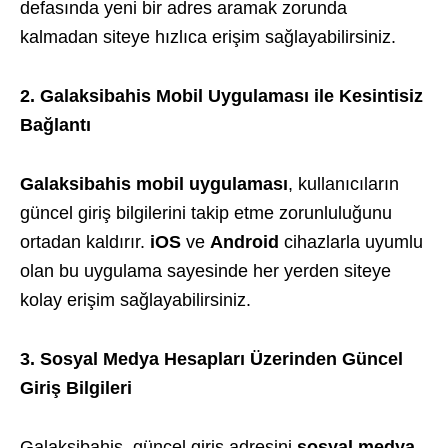
defasında yeni bir adres aramak zorunda
kalmadan siteye hızlıca erişim sağlayabilirsiniz.
2. Galaksibahis Mobil Uygulaması ile Kesintisiz
Bağlantı
Galaksibahis mobil uygulaması
, kullanıcıların
güncel giriş bilgilerini takip etme zorunluluğunu
ortadan kaldırır.
iOS
ve
Android
cihazlarla uyumlu
olan bu uygulama sayesinde her yerden siteye
kolay erişim sağlayabilirsiniz.
3. Sosyal Medya Hesapları Üzerinden Güncel
Giriş Bilgileri
Galaksibahis, güncel giriş adresini
sosyal medya