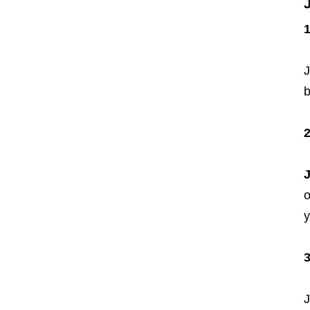
1
J
b
2
o
y
3
J