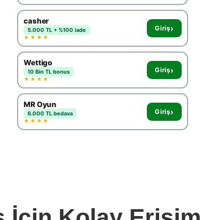
casher
›
Giriş
5.000 TL + %100 iade
★★★★
Wettigo
›
Giriş
10 Bin TL bonus
★★★★
MR Oyun
›
Giriş
6.000 TL bedava
★★★★
ş İçin Kolay Erişim