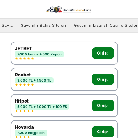
 Sayfa
Güvenilir Bahis Siteleri
Güvenilir Lisanslı Casino Siteler
JETBET
›
Giriş
%300 bonus + 500 Kupon
★★★★★
Rexbet
›
Giriş
3.000 TL + 1.500 TL
★★★★★
Hitpot
›
Giriş
5.000 TL + 1.000 TL + 100 FS
★★★★★
Hovarda
›
Giriş
%300 hoşgeldin
★★★★