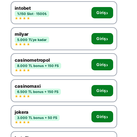
intobet
›
Giriş
%150 Slot · 1500₺
★★★★
milyar
›
Giriş
5.000 TL'ye kadar
★★★★
casinometropol
›
Giriş
8.000 TL bonus + 150 FS
★★★★
casinomaxi
›
Giriş
6.500 TL bonus + 150 FS
★★★★
jokera
›
Giriş
3.000 TL bonus + 50 FS
★★★★