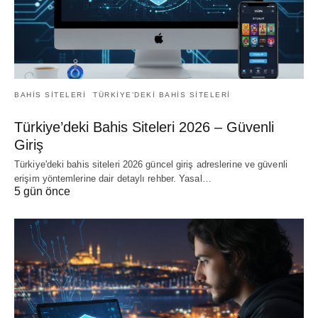
BAHIS SITELERI
TÜRKIYE’DEKI BAHIS SITELERI
Türkiye’deki Bahis Siteleri 2026 – Güvenli
Giriş
Türkiye'deki bahis siteleri 2026 güncel giriş adreslerine ve güvenli
erişim yöntemlerine dair detaylı rehber. Yasal…
5 gün önce