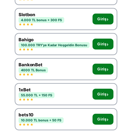
Slotbon
›
Giriş
4.000 TL bonus + 300 FS
★★★★
Bahigo
›
Giriş
100.000 TRY'ye Kadar Hoşgeldin Bonusu
★★★★
BankonBet
›
Giriş
4000 TL Bonus
★★★★
1xBet
›
Giriş
55.000 TL + 150 FS
★★★★
bets10
›
Giriş
10.000 TL bonus + 50 FS
★★★★