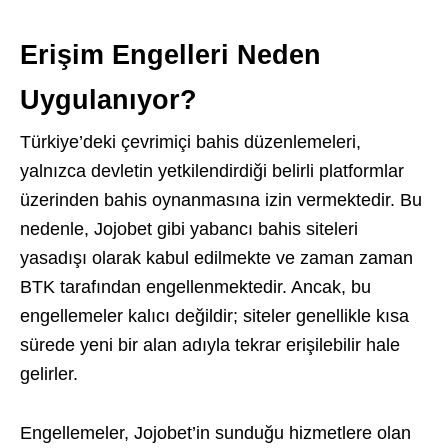
Erişim Engelleri Neden
Uygulanıyor?
Türkiye’deki çevrimiçi bahis düzenlemeleri,
yalnızca devletin yetkilendirdiği belirli platformlar
üzerinden bahis oynanmasına izin vermektedir. Bu
nedenle, Jojobet gibi yabancı bahis siteleri
yasadışı olarak kabul edilmekte ve zaman zaman
BTK tarafından engellenmektedir. Ancak, bu
engellemeler kalıcı değildir; siteler genellikle kısa
sürede yeni bir alan adıyla tekrar erişilebilir hale
gelirler.
Engellemeler, Jojobet’in sunduğu hizmetlere olan