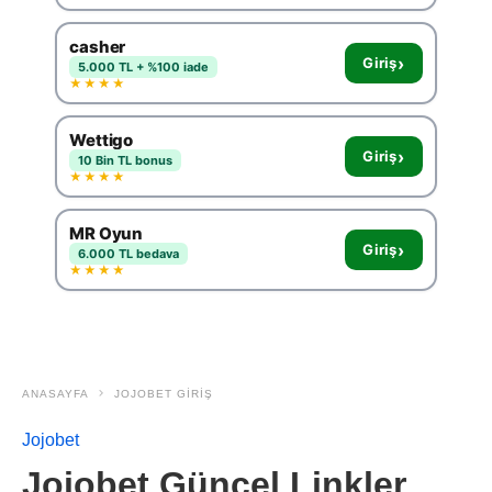
casher
›
Giriş
5.000 TL + %100 iade
★★★★
Wettigo
›
Giriş
10 Bin TL bonus
★★★★
MR Oyun
›
Giriş
6.000 TL bedava
★★★★
ANASAYFA
JOJOBET GIRIŞ
Jojobet
Jojobet Güncel Linkler