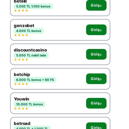
betelli
›
Giriş
5.050 TL %100 bonus
★★★★
genzobet
›
Giriş
4.000 TL bonus
★★★★
discountcasino
›
Giriş
5.000 TL nakit iade
★★★★
betchip
›
Giriş
6.000 TL bonus + 80 FS
★★★★
Youwin
›
Giriş
10.000 TL bonus
★★★★
betroad
›
Giriş
4.000 TL + 1.000 TL