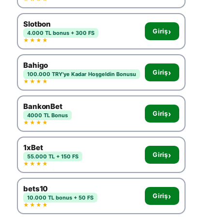
Slotbon
›
Giriş
4.000 TL bonus + 300 FS
★★★★
Bahigo
›
Giriş
100.000 TRY'ye Kadar Hoşgeldin Bonusu
★★★★
BankonBet
›
Giriş
4000 TL Bonus
★★★★
1xBet
›
Giriş
55.000 TL + 150 FS
★★★★
bets10
›
Giriş
10.000 TL bonus + 50 FS
★★★★