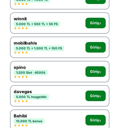
★★★★
winnit
›
Giriş
5.000 TL + 500 TL + 50 FS
★★★★
mobilbahis
›
Giriş
5.000 TL + 1.000 TL + 100 FS
★★★★
spino
›
Giriş
%200 Slot · 4000₺
★★★★
davegas
›
Giriş
5.000 TL hoşgeldin
★★★★
Bahibi
›
Giriş
15.000 TL bonus
★★★★