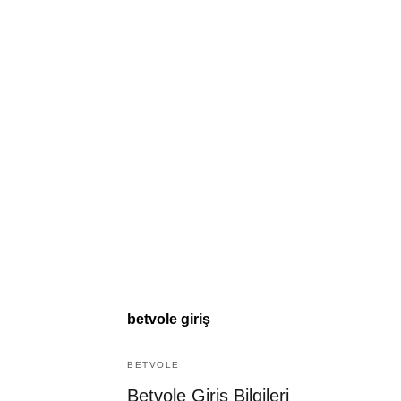
betvole giriş
BETVOLE
Betvole Giriş Bilgileri