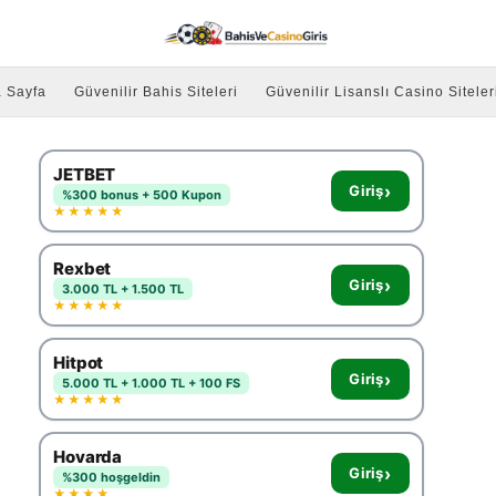
 Sayfa
Güvenilir Bahis Siteleri
Güvenilir Lisanslı Casino Siteler
JETBET
›
Giriş
%300 bonus + 500 Kupon
★★★★★
Rexbet
›
Giriş
3.000 TL + 1.500 TL
★★★★★
Hitpot
›
Giriş
5.000 TL + 1.000 TL + 100 FS
★★★★★
Hovarda
›
Giriş
%300 hoşgeldin
★★★★