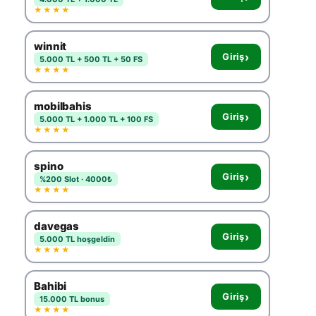
★★★★
winnit
›
Giriş
5.000 TL + 500 TL + 50 FS
★★★★
mobilbahis
›
Giriş
5.000 TL + 1.000 TL + 100 FS
★★★★
spino
›
Giriş
%200 Slot · 4000₺
★★★★
davegas
›
Giriş
5.000 TL hoşgeldin
★★★★
Bahibi
›
Giriş
15.000 TL bonus
★★★★