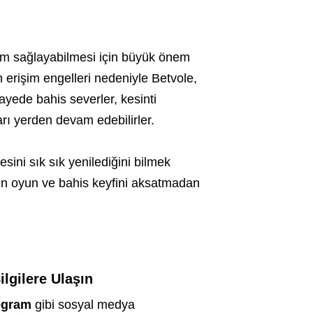
rişim sağlayabilmesi için büyük önem
en erişim engelleri nedeniyle Betvole,
yede bahis severler, kesinti
rı yerden devam edebilirler.
sini sık sık yenilediğini bilmek
ların oyun ve bahis keyfini aksatmadan
lgilere Ulaşın
egram
gibi sosyal medya