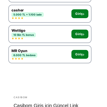
casher
›
Giriş
5.000 TL + %100 iade
★★★★
Wettigo
›
Giriş
10 Bin TL bonus
★★★★
MR Oyun
›
Giriş
6.000 TL bedava
★★★★
CASIBOM
Casibom Giriş için Güncel Link