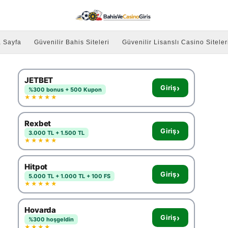
 Sayfa
Güvenilir Bahis Siteleri
Güvenilir Lisanslı Casino Siteler
JETBET
›
Giriş
%300 bonus + 500 Kupon
★★★★★
Rexbet
›
Giriş
3.000 TL + 1.500 TL
★★★★★
Hitpot
›
Giriş
5.000 TL + 1.000 TL + 100 FS
★★★★★
Hovarda
›
Giriş
%300 hoşgeldin
★★★★