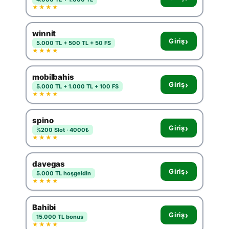
★★★★
winnit
›
Giriş
5.000 TL + 500 TL + 50 FS
★★★★
mobilbahis
›
Giriş
5.000 TL + 1.000 TL + 100 FS
★★★★
spino
›
Giriş
%200 Slot · 4000₺
★★★★
davegas
›
Giriş
5.000 TL hoşgeldin
★★★★
Bahibi
›
Giriş
15.000 TL bonus
★★★★