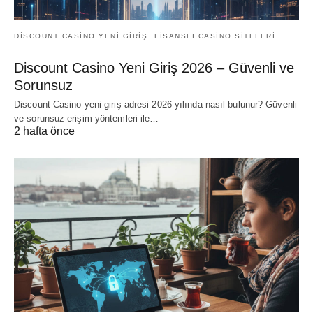
DISCOUNT CASINO YENI GIRIŞ
LISANSLI CASINO SITELERI
Discount Casino Yeni Giriş 2026 – Güvenli ve
Sorunsuz
Discount Casino yeni giriş adresi 2026 yılında nasıl bulunur? Güvenli
ve sorunsuz erişim yöntemleri ile…
2 hafta önce