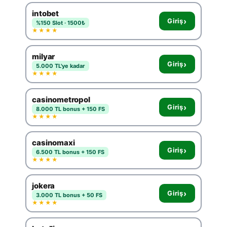
intobet
›
Giriş
%150 Slot · 1500₺
★★★★
milyar
›
Giriş
5.000 TL'ye kadar
★★★★
casinometropol
›
Giriş
8.000 TL bonus + 150 FS
★★★★
casinomaxi
›
Giriş
6.500 TL bonus + 150 FS
★★★★
jokera
›
Giriş
3.000 TL bonus + 50 FS
★★★★