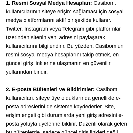
1. Resmi Sosyal Medya Hesapları:
Casibom,
kullanıcılarının siteye erişim sağlaması için sosyal
medya platformlarını aktif bir şekilde kullanır.
Twitter, Instagram veya Telegram gibi platformlar
üzerinden sitenin yeni adresini paylaşarak
kullanıcılarını bilgilendirir. Bu yüzden, Casibom’un
resmi sosyal medya hesaplarını takip etmek, en
güncel giriş linklerine ulaşmanın en güvenilir
yollarından biridir.
2. E-posta Bültenleri ve Bildirimler:
Casibom
kullanıcıları, siteye üye olduklarında genellikle e-
posta adreslerini de sisteme kaydederler. Site,
erişim engeli gibi durumlarda yeni giriş adresini e-
posta yoluyla üyelerine bildirir. Düzenli olarak gelen
bu bültenlerde, sadece güncel giriş linkleri değil,