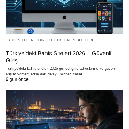
BAHIS SITELERI
TÜRKIYE’DEKI BAHIS SITELERI
Türkiye’deki Bahis Siteleri 2026 – Güvenli
Giriş
Türkiye'deki bahis siteleri 2026 güncel giriş adreslerine ve güvenli
erişim yöntemlerine dair detaylı rehber. Yasal…
6 gün önce