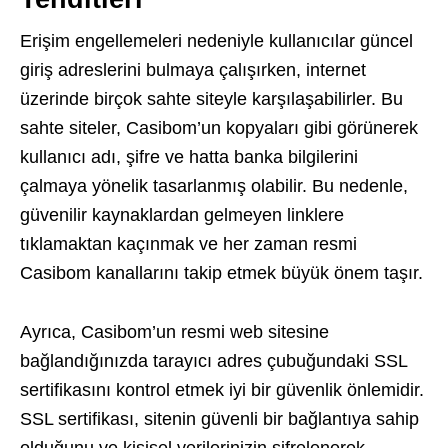
Erişim engellemeleri nedeniyle kullanıcılar güncel
giriş adreslerini bulmaya çalışırken, internet
üzerinde birçok sahte siteyle karşılaşabilirler. Bu
sahte siteler, Casibom’un kopyaları gibi görünerek
kullanıcı adı, şifre ve hatta banka bilgilerini
çalmaya yönelik tasarlanmış olabilir. Bu nedenle,
güvenilir kaynaklardan gelmeyen linklere
tıklamaktan kaçınmak ve her zaman resmi
Casibom kanallarını takip etmek büyük önem taşır.
Ayrıca, Casibom’un resmi web sitesine
bağlandığınızda tarayıcı adres çubuğundaki SSL
sertifikasını kontrol etmek iyi bir güvenlik önlemidir.
SSL sertifikası, sitenin güvenli bir bağlantıya sahip