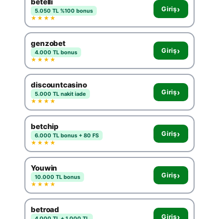
betelli
›
Giriş
5.050 TL %100 bonus
★★★★
genzobet
›
Giriş
4.000 TL bonus
★★★★
discountcasino
›
Giriş
5.000 TL nakit iade
★★★★
betchip
›
Giriş
6.000 TL bonus + 80 FS
★★★★
Youwin
›
Giriş
10.000 TL bonus
★★★★
betroad
›
Giriş
4.000 TL + 1.000 TL