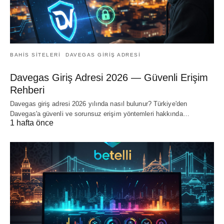
BAHIS SITELERI
DAVEGAS GIRIŞ ADRESI
Davegas Giriş Adresi 2026 — Güvenli Erişim
Rehberi
Davegas giriş adresi 2026 yılında nasıl bulunur? Türkiye'den
Davegas'a güvenli ve sorunsuz erişim yöntemleri hakkında…
1 hafta önce