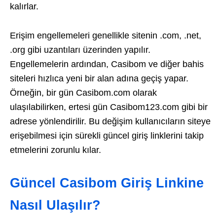
kalırlar.
Erişim engellemeleri genellikle sitenin .com, .net,
.org gibi uzantıları üzerinden yapılır.
Engellemelerin ardından, Casibom ve diğer bahis
siteleri hızlıca yeni bir alan adına geçiş yapar.
Örneğin, bir gün Casibom.com olarak
ulaşılabilirken, ertesi gün Casibom123.com gibi bir
adrese yönlendirilir. Bu değişim kullanıcıların siteye
erişebilmesi için sürekli güncel giriş linklerini takip
etmelerini zorunlu kılar.
Güncel Casibom Giriş Linkine
Nasıl Ulaşılır?