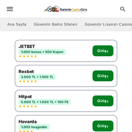
Ana Sayfa
Güvenilir Bahis Siteleri
Güvenilir Lisanslı Casino
JETBET
›
Giriş
%300 bonus + 500 Kupon
★★★★★
Rexbet
›
Giriş
3.000 TL + 1.500 TL
★★★★★
Hitpot
›
Giriş
5.000 TL + 1.000 TL + 100 FS
★★★★★
Hovarda
›
Giriş
%300 hoşgeldin
★★★★