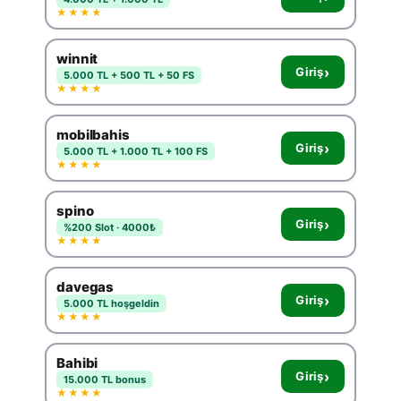
★★★★
winnit
›
Giriş
5.000 TL + 500 TL + 50 FS
★★★★
mobilbahis
›
Giriş
5.000 TL + 1.000 TL + 100 FS
★★★★
spino
›
Giriş
%200 Slot · 4000₺
★★★★
davegas
›
Giriş
5.000 TL hoşgeldin
★★★★
Bahibi
›
Giriş
15.000 TL bonus
★★★★