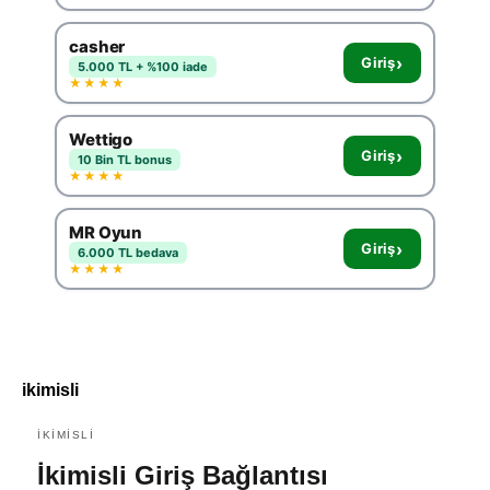
casher
›
Giriş
5.000 TL + %100 iade
★★★★
Wettigo
›
Giriş
10 Bin TL bonus
★★★★
MR Oyun
›
Giriş
6.000 TL bedava
★★★★
ikimisli
IKIMISLI
İkimisli Giriş Bağlantısı