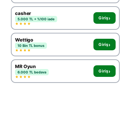
casher
›
Giriş
5.000 TL + %100 iade
★★★★
Wettigo
›
Giriş
10 Bin TL bonus
★★★★
MR Oyun
›
Giriş
6.000 TL bedava
★★★★