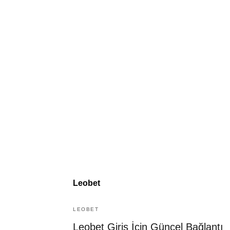
Leobet
LEOBET
Leobet Giriş İçin Güncel Bağlantı