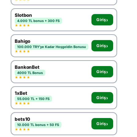
Slotbon
›
Giriş
4.000 TL bonus + 300 FS
★★★★
Bahigo
›
Giriş
100.000 TRY'ye Kadar Hoşgeldin Bonusu
★★★★
BankonBet
›
Giriş
4000 TL Bonus
★★★★
1xBet
›
Giriş
55.000 TL + 150 FS
★★★★
bets10
›
Giriş
10.000 TL bonus + 50 FS
★★★★