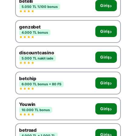
betelli
›
Giriş
5.050 TL %100 bonus
★★★★
genzobet
›
Giriş
4.000 TL bonus
★★★★
discountcasino
›
Giriş
5.000 TL nakit iade
★★★★
betchip
›
Giriş
6.000 TL bonus + 80 FS
★★★★
Youwin
›
Giriş
10.000 TL bonus
★★★★
betroad
›
Giriş
4.000 TL + 1.000 TL