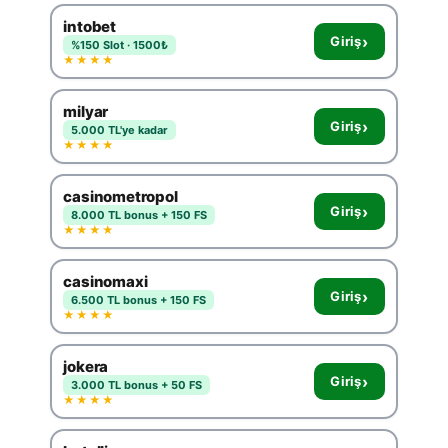
intobet
›
Giriş
%150 Slot · 1500₺
★★★★
milyar
›
Giriş
5.000 TL'ye kadar
★★★★
casinometropol
›
Giriş
8.000 TL bonus + 150 FS
★★★★
casinomaxi
›
Giriş
6.500 TL bonus + 150 FS
★★★★
jokera
›
Giriş
3.000 TL bonus + 50 FS
★★★★