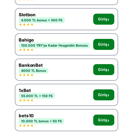
Slotbon
›
Giriş
4.000 TL bonus + 300 FS
★★★★
Bahigo
›
Giriş
100.000 TRY'ye Kadar Hoşgeldin Bonusu
★★★★
BankonBet
›
Giriş
4000 TL Bonus
★★★★
1xBet
›
Giriş
55.000 TL + 150 FS
★★★★
bets10
›
Giriş
10.000 TL bonus + 50 FS
★★★★