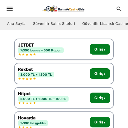
Ana Sayfa
Güvenilir Bahis Siteleri
Güvenilir Lisanslı Casino
JETBET
›
Giriş
%300 bonus + 500 Kupon
★★★★★
Rexbet
›
Giriş
3.000 TL + 1.500 TL
★★★★★
Hitpot
›
Giriş
5.000 TL + 1.000 TL + 100 FS
★★★★★
Hovarda
›
Giriş
%300 hoşgeldin
★★★★