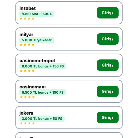
intobet
›
Giriş
%150 Slot · 1500₺
★★★★
milyar
›
Giriş
5.000 TL'ye kadar
★★★★
casinometropol
›
Giriş
8.000 TL bonus + 150 FS
★★★★
casinomaxi
›
Giriş
6.500 TL bonus + 150 FS
★★★★
jokera
›
Giriş
3.000 TL bonus + 50 FS
★★★★