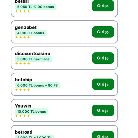
betelli
›
Giriş
5.050 TL %100 bonus
★★★★
genzobet
›
Giriş
4.000 TL bonus
★★★★
discountcasino
›
Giriş
5.000 TL nakit iade
★★★★
betchip
›
Giriş
6.000 TL bonus + 80 FS
★★★★
Youwin
›
Giriş
10.000 TL bonus
★★★★
betroad
›
Giriş
4.000 TL + 1.000 TL