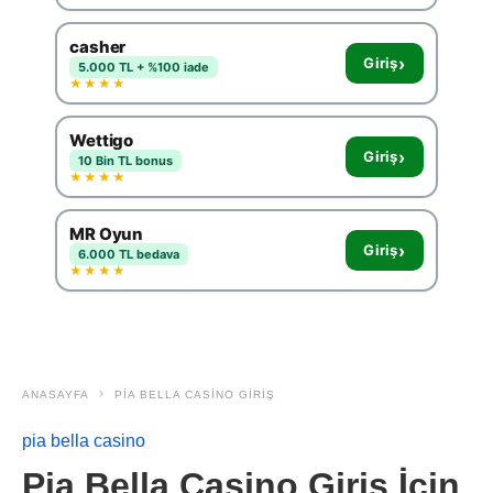
casher
›
Giriş
5.000 TL + %100 iade
★★★★
Wettigo
›
Giriş
10 Bin TL bonus
★★★★
MR Oyun
›
Giriş
6.000 TL bedava
★★★★
ANASAYFA
PIA BELLA CASINO GIRIŞ
pia bella casino
Pia Bella Casino Giriş İçin