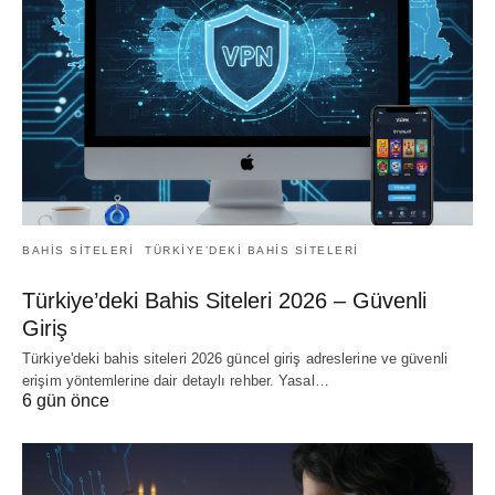
BAHIS SITELERI
TÜRKIYE’DEKI BAHIS SITELERI
Türkiye’deki Bahis Siteleri 2026 – Güvenli
Giriş
Türkiye'deki bahis siteleri 2026 güncel giriş adreslerine ve güvenli
erişim yöntemlerine dair detaylı rehber. Yasal…
6 gün önce