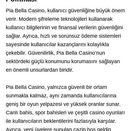
Pia Bella Casino, kullanıcı güvenliğine büyük önem
verir. Modern şifreleme teknolojileri kullanarak
kullanıcı bilgilerinin ve finansal verilerin güvenliğini
sağlar. Ayrıca, hızlı ve sorunsuz ödeme sistemleri
sayesinde kullanıcılar kazançlarını kolaylıkla
çekebilir. Güvenilirlik, Pia Bella Casino’nun
sektördeki güçlü konumunu korumasını sağlayan
en önemli unsurlardan biridir.
Pia Bella Casino, yalnızca güvenli bir ortam
sunmakla kalmaz, aynı zamanda kullanıcılarına
geniş bir oyun yelpazesi ve yüksek oranlar sunar.
Canlı bahis, spor bahisleri ve çeşitli casino oyunları
ile kullanıcıların beklentilerini fazlasıyla karşılar.
Ayrıca, yeni üyelere sunulan cazip hoş geldin