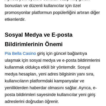
bonusları ve düzenli kullanıcılar için özel
promosyonlar platformun popülerliğini artıran diğer
etkenlerdir.
Sosyal Medya ve E-posta
Bildirimlerinin Önemi
Pia Bella Casino
giriş için güncel bağlantıya
ulaşmak için sosyal medya ve e-posta bildirimlerini
kullanmak oldukça etkili bir yöntemdir. Sosyal
medya hesapları, yeni adres bilgisinin yanı sıra,
kullanıcıların platformdaki kampanyalar ve
yeniliklerden haberdar olmasını sağlar. Ayrıca, e-
posta bildirimleri sayesinde kullanıcılar yeni giriş
adreslerini doğrudan öğrenir.