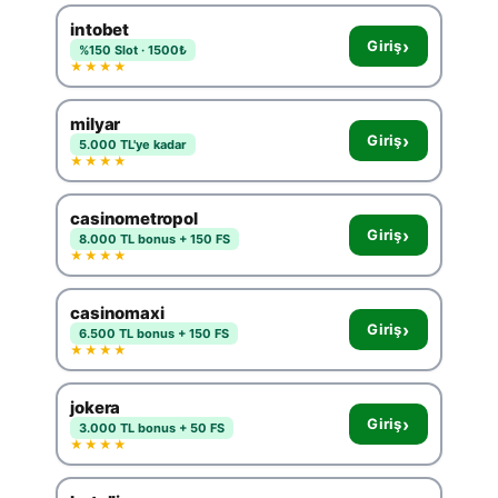
intobet
›
Giriş
%150 Slot · 1500₺
★★★★
milyar
›
Giriş
5.000 TL'ye kadar
★★★★
casinometropol
›
Giriş
8.000 TL bonus + 150 FS
★★★★
casinomaxi
›
Giriş
6.500 TL bonus + 150 FS
★★★★
jokera
›
Giriş
3.000 TL bonus + 50 FS
★★★★