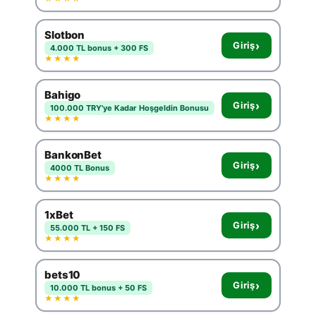
Slotbon
›
Giriş
4.000 TL bonus + 300 FS
★★★★
Bahigo
›
Giriş
100.000 TRY'ye Kadar Hoşgeldin Bonusu
★★★★
BankonBet
›
Giriş
4000 TL Bonus
★★★★
1xBet
›
Giriş
55.000 TL + 150 FS
★★★★
bets10
›
Giriş
10.000 TL bonus + 50 FS
★★★★