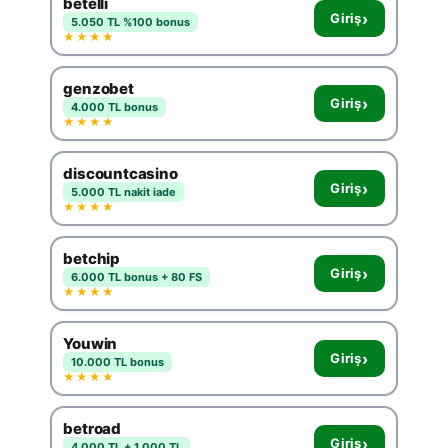
betelli
›
Giriş
5.050 TL %100 bonus
★★★★
genzobet
›
Giriş
4.000 TL bonus
★★★★
discountcasino
›
Giriş
5.000 TL nakit iade
★★★★
betchip
›
Giriş
6.000 TL bonus + 80 FS
★★★★
Youwin
›
Giriş
10.000 TL bonus
★★★★
betroad
›
Giriş
4.000 TL + 1.000 TL