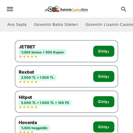
Ana Sayfa
Güvenilir Bahis Siteleri
Güvenilir Lisanslı Casino
JETBET
›
Giriş
%300 bonus + 500 Kupon
★★★★★
Rexbet
›
Giriş
3.000 TL + 1.500 TL
★★★★★
Hitpot
›
Giriş
5.000 TL + 1.000 TL + 100 FS
★★★★★
Hovarda
›
Giriş
%300 hoşgeldin
★★★★