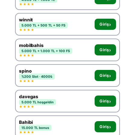
★★★★
winnit
›
Giriş
5.000 TL + 500 TL + 50 FS
★★★★
mobilbahis
›
Giriş
5.000 TL + 1.000 TL + 100 FS
★★★★
spino
›
Giriş
%200 Slot · 4000₺
★★★★
davegas
›
Giriş
5.000 TL hoşgeldin
★★★★
Bahibi
›
Giriş
15.000 TL bonus
★★★★