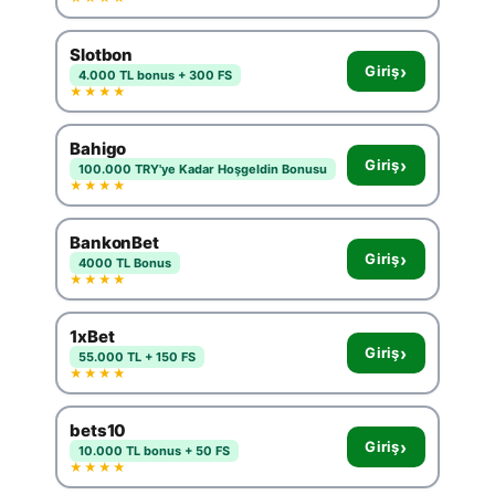
Slotbon
›
Giriş
4.000 TL bonus + 300 FS
★★★★
Bahigo
›
Giriş
100.000 TRY'ye Kadar Hoşgeldin Bonusu
★★★★
BankonBet
›
Giriş
4000 TL Bonus
★★★★
1xBet
›
Giriş
55.000 TL + 150 FS
★★★★
bets10
›
Giriş
10.000 TL bonus + 50 FS
★★★★