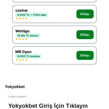
casher
›
Giriş
5.000 TL + %100 iade
★★★★
Wettigo
›
Giriş
10 Bin TL bonus
★★★★
MR Oyun
›
Giriş
6.000 TL bedava
★★★★
Yokyokbet
YOKYOKBET
Yokyokbet Giriş İçin Tıklayın