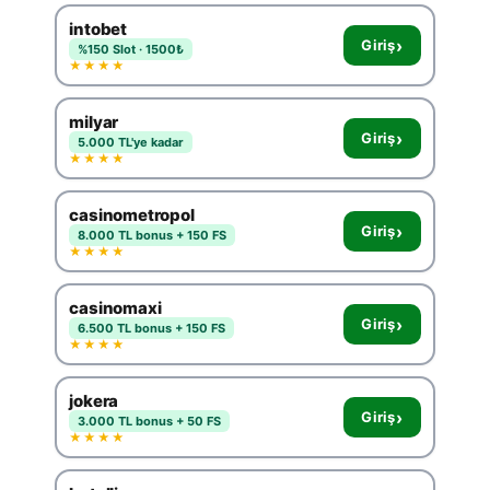
intobet
›
Giriş
%150 Slot · 1500₺
★★★★
milyar
›
Giriş
5.000 TL'ye kadar
★★★★
casinometropol
›
Giriş
8.000 TL bonus + 150 FS
★★★★
casinomaxi
›
Giriş
6.500 TL bonus + 150 FS
★★★★
jokera
›
Giriş
3.000 TL bonus + 50 FS
★★★★