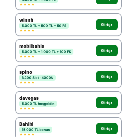
★★★★
winnit
›
Giriş
5.000 TL + 500 TL + 50 FS
★★★★
mobilbahis
›
Giriş
5.000 TL + 1.000 TL + 100 FS
★★★★
spino
›
Giriş
%200 Slot · 4000₺
★★★★
davegas
›
Giriş
5.000 TL hoşgeldin
★★★★
Bahibi
›
Giriş
15.000 TL bonus
★★★★