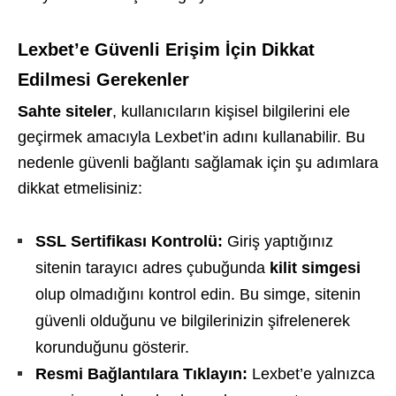
Lexbet’e Güvenli Erişim İçin Dikkat
Edilmesi Gerekenler
Sahte siteler
, kullanıcıların kişisel bilgilerini ele
geçirmek amacıyla Lexbet’in adını kullanabilir. Bu
nedenle güvenli bağlantı sağlamak için şu adımlara
dikkat etmelisiniz:
SSL Sertifikası Kontrolü:
Giriş yaptığınız
sitenin tarayıcı adres çubuğunda
kilit simgesi
olup olmadığını kontrol edin. Bu simge, sitenin
güvenli olduğunu ve bilgilerinizin şifrelenerek
korunduğunu gösterir.
Resmi Bağlantılara Tıklayın:
Lexbet’e yalnızca