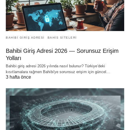
BAHIBI GIRIŞ ADRESI
BAHIS SITELERI
Bahibi Giriş Adresi 2026 — Sorunsuz Erişim
Yolları
Bahibi giriş adresi 2026 yılında nasıl bulunur? Türkiye'deki
kısıtlamalara rağmen Bahibi'ye sorunsuz erişim için güncel…
3 hafta önce