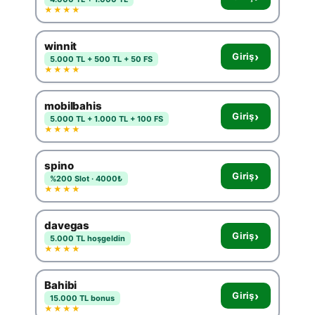
★★★★
winnit
›
Giriş
5.000 TL + 500 TL + 50 FS
★★★★
mobilbahis
›
Giriş
5.000 TL + 1.000 TL + 100 FS
★★★★
spino
›
Giriş
%200 Slot · 4000₺
★★★★
davegas
›
Giriş
5.000 TL hoşgeldin
★★★★
Bahibi
›
Giriş
15.000 TL bonus
★★★★