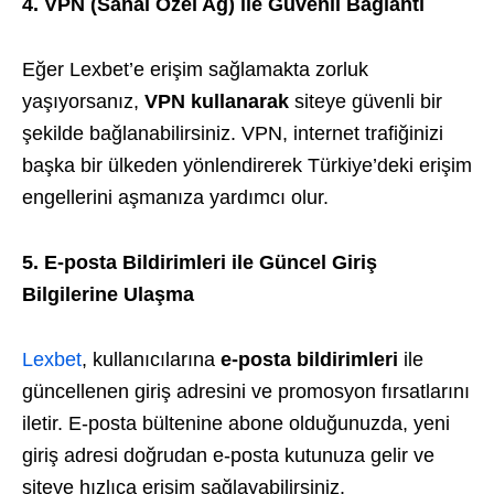
4. VPN (Sanal Özel Ağ) ile Güvenli Bağlantı
Eğer Lexbet’e erişim sağlamakta zorluk
yaşıyorsanız,
VPN kullanarak
siteye güvenli bir
şekilde bağlanabilirsiniz. VPN, internet trafiğinizi
başka bir ülkeden yönlendirerek Türkiye’deki erişim
engellerini aşmanıza yardımcı olur.
5. E-posta Bildirimleri ile Güncel Giriş
Bilgilerine Ulaşma
Lexbet
, kullanıcılarına
e-posta bildirimleri
ile
güncellenen giriş adresini ve promosyon fırsatlarını
iletir. E-posta bültenine abone olduğunuzda, yeni
giriş adresi doğrudan e-posta kutunuza gelir ve
siteye hızlıca erişim sağlayabilirsiniz.