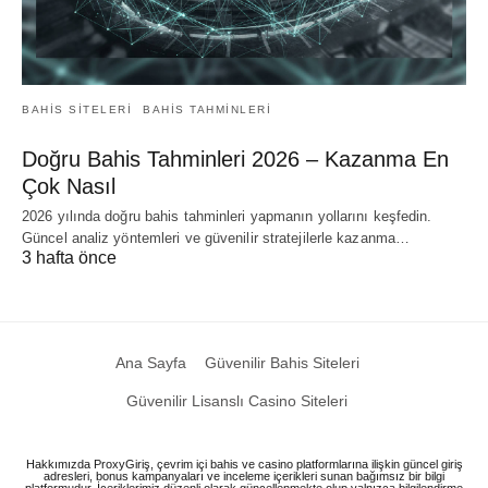
BAHIS SITELERI
BAHIS TAHMINLERI
Doğru Bahis Tahminleri 2026 – Kazanma En
Çok Nasıl
2026 yılında doğru bahis tahminleri yapmanın yollarını keşfedin.
Güncel analiz yöntemleri ve güvenilir stratejilerle kazanma…
3 hafta önce
Ana Sayfa
Güvenilir Bahis Siteleri
Güvenilir Lisanslı Casino Siteleri
Hakkımızda ProxyGiriş, çevrim içi bahis ve casino platformlarına ilişkin güncel giriş
adresleri, bonus kampanyaları ve inceleme içerikleri sunan bağımsız bir bilgi